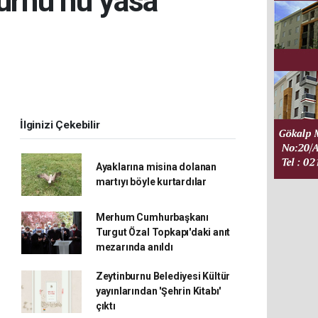
urnu’nu yasa
İlginizi Çekebilir
Ayaklarına misina dolanan
martıyı böyle kurtardılar
Merhum Cumhurbaşkanı
Turgut Özal Topkapı'daki anıt
mezarında anıldı
Zeytinburnu Belediyesi Kültür
yayınlarından 'Şehrin Kitabı'
çıktı