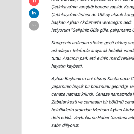
Çetinkaya'nın yarıştığı kongre yapıldı. K
Çetinkaya'nın listesi de 185 oy alarak kon
başkan Ayhan Akduman'a vereceğim dedi. 
istiyorum "Gelişiniz Güle güle, çalışmanız G
Kongrenin ardından ofisine geçti birkaç saa
arkadaşını telefonla arayarak helallik iste
tuttu. Aracının park etti evinin merdivenler
hayatın kaybetti.
Ayhan Başkanının ani ölümü Kastamonu Cam
yaşamının büyük bir bölümünü geçirdiği Te
cenaze namazı kılındı. Cenaze namazında 
Zabıtlar kesti ve cemaatin bir bölümü cena
helalliklerin ardından Merhum Ayhan Akdum
defn edildi. Zeytinburnu Haber Gazetesi a
sabır diliyoruz.