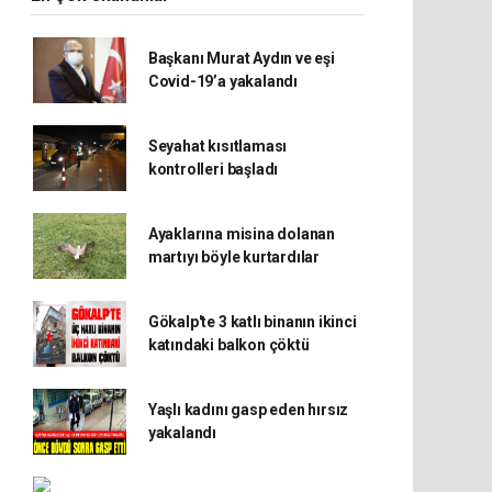
Başkanı Murat Aydın ve eşi
Covid-19’a yakalandı
Seyahat kısıtlaması
kontrolleri başladı
Ayaklarına misina dolanan
martıyı böyle kurtardılar
Gökalp'te 3 katlı binanın ikinci
katındaki balkon çöktü
Yaşlı kadını gasp eden hırsız
yakalandı