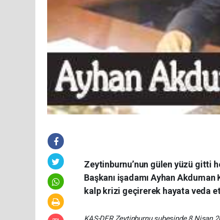
Zeytinburnu’nun gülen yüzü gitti 
Başkanı işadamı Ayhan Akduman K
kalp krizi geçirerek hayata veda et
KAS-DER Zeytinburnu şubesinde 8 Nisan 2