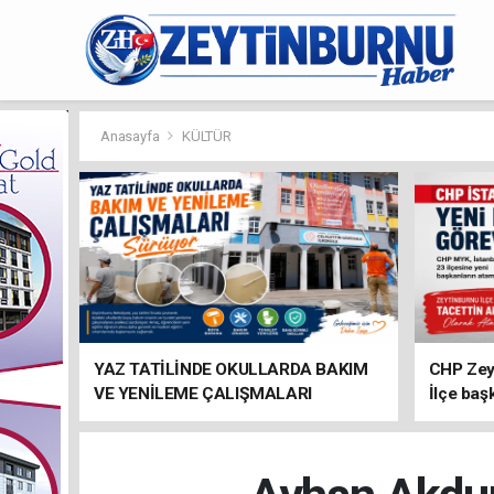
Anasayfa
KÜLTÜR
YAZ TATİLİNDE OKULLARDA BAKIM
CHP Zey
VE YENİLEME ÇALIŞMALARI
İlçe baş
SÜRÜYOR
atandı