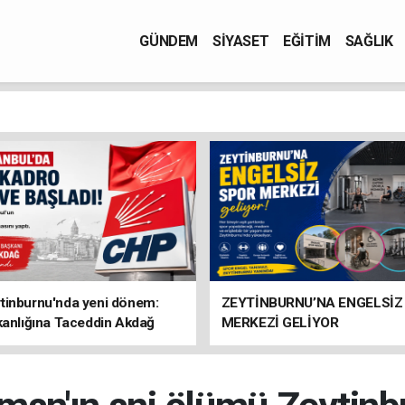
GÜNDEM
SİYASET
EĞİTİM
SAĞLIK
tinburnu'nda yeni dönem:
ZEYTİNBURNU’NA ENGELSİZ
kanlığına Taceddin Akdağ
MERKEZİ GELİYOR