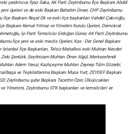
eski yardımcısı İlyaz Saka, AK Parti Zeytinburnu İlçe Başkanı Abdül
e yeni üyeleri ve de eski Başkan Bahattin Ünver, CHP Zeytinburnu
 İlçe Başkanı Reşat Ok ve eski ilçe başkanları Vahdet Çakıroğlu,
 İlçe Başkanı Kemal Yılmaz ve Yönetim Kurulu Üyeleri, Demokrat
ahmetoğlu, İyi Parti Temsilcisi Erdoğan Güner, AK Parti Zeytinburnu
nburnu İlçe yeni ve eski meclis Üyeleri, Kas - Der Genel Başkanı
r İstanbul İlçe Başkanları, Telsiz Mahallesi eski Muhtarı Necdet
 Zeki Şentürk, Seyitnizam Muhtarı Ömer Algül, Merkezefendi
Muhtarı Adem Yavuz, Kazlıçeşme Muhtarı Zeynep Tülin Gözedir,
mailbaşa ve Teşkilatlanma Başkanı Musa Yurt, ZEYDEF Başkanı
D Zeytinburnu şube Başkanı Tacettin Özer, Ülküocakları
e Yönetimi, Zeytinburnu STK başkanları ve temsilcileri ve