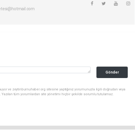
etesi@hotmail.com
Gönder
uyor ve zeytinburnuhaber.org sitesine yaptığınız yorumunuzla ilgili doğrudan veya
. Yazılan tüm yorumlardan site yönetimi hiçbir şekilde sorumlu tutulamaz.