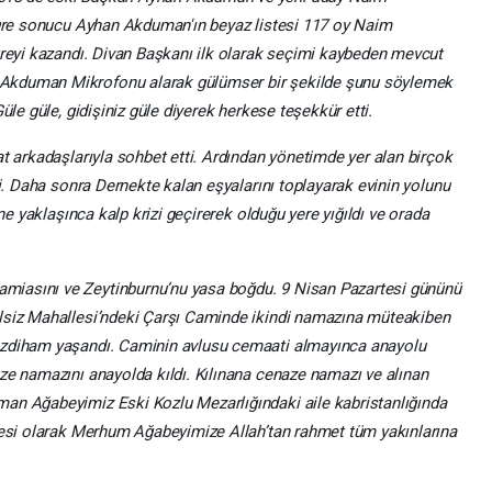
ongre sonucu Ayhan Akduman'ın beyaz listesi 117 oy Naim
greyi kazandı. Divan Başkanı ilk olarak seçimi kaybeden mevcut
Akduman Mikrofonu alarak gülümser bir şekilde şunu söylemek
üle güle, gidişiniz güle diyerek herkese teşekkür etti.
t arkadaşlarıyla sohbet etti. Ardından yönetimde yer alan birçok
di. Daha sonra Dernekte kalan eşyalarını toplayarak evinin yolunu
ine yaklaşınca kalp krizi geçirerek olduğu yere yığıldı ve orada
iasını ve Zeytinburnu’nu yasa boğdu. 9 Nisan Pazartesi gününü
lsiz Mahallesi’ndeki Çarşı Caminde ikindi namazına müteakiben
izdiham yaşandı. Caminin avlusu cemaati almayınca anayolu
ze namazını anayolda kıldı. Kılınana cenaze namazı ve alınan
an Ağabeyimiz Eski Kozlu Mezarlığındaki aile kabristanlığında
ilesi olarak Merhum Ağabeyimize Allah’tan rahmet tüm yakınlarına