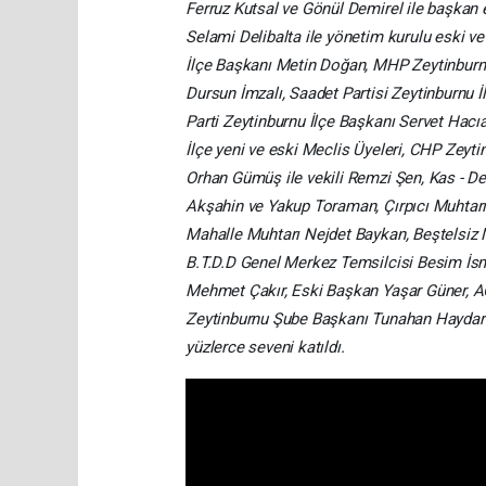
Ferruz Kutsal ve Gönül Demirel ile başkan 
Selami Delibalta ile yönetim kurulu eski v
İlçe Başkanı Metin Doğan, MHP Zeytinburnu
Dursun İmzalı, Saadet Partisi Zeytinburnu
Parti Zeytinburnu İlçe Başkanı Servet Hacı
İlçe yeni ve eski Meclis Üyeleri, CHP Zeyti
Orhan Gümüş ile vekili Remzi Şen, Kas - De
Akşahin ve Yakup Toraman, Çırpıcı Muhtarı
Mahalle Muhtarı Nejdet Baykan, Beştelsiz 
B.T.D.D Genel Merkez Temsilcisi Besim İs
Mehmet Çakır, Eski Başkan Yaşar Güner, AG
Zeytinburnu Şube Başkanı Tunahan Haydar v
yüzlerce seveni katıldı.