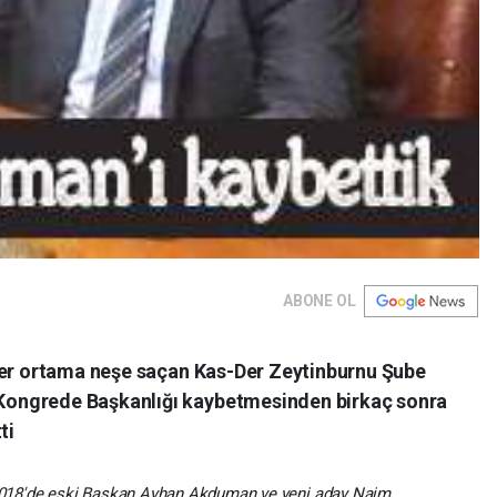
ABONE OL
her ortama neşe saçan Kas-Der Zeytinburnu Şube
ongrede Başkanlığı kaybetmesinden birkaç sonra
ti
018'de eski Başkan Ayhan Akduman ve yeni aday Naim