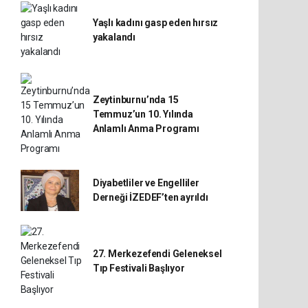
Yaşlı kadını gasp eden hırsız
yakalandı
Zeytinburnu’nda 15
Temmuz’un 10. Yılında
Anlamlı Anma Programı
Diyabetliler ve Engelliler
Derneği İZEDEF’ten ayrıldı
27. Merkezefendi Geleneksel
Tıp Festivali Başlıyor