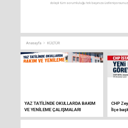
dolaylı tüm sorumluluğu tek başınıza üstleniyorsunuz
Anasayfa
KÜLTÜR
YAZ TATİLİNDE OKULLARDA BAKIM
CHP Zey
VE YENİLEME ÇALIŞMALARI
İlçe baş
SÜRÜYOR
atandı