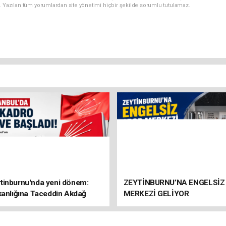
. Yazılan tüm yorumlardan site yönetimi hiçbir şekilde sorumlu tutulamaz.
tinburnu'nda yeni dönem:
ZEYTİNBURNU’NA ENGELSİZ
kanlığına Taceddin Akdağ
MERKEZİ GELİYOR