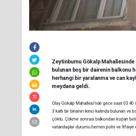
Zeytinburnu Gökalp Mahallesinde ge
bulunan boş bir dairenin balkonu 
herhangi bir yaralanma ve can kay
meydana geldi.
Olay Gökalp Mahallesi'nde gece saat 03.40 sı
3 katlı bir binanın ikinci katında bulunan v
çöktü. Çökme sonrası balkondan kopan beton 
vatandaşlar durumu hemen polis ve İtfaiye e