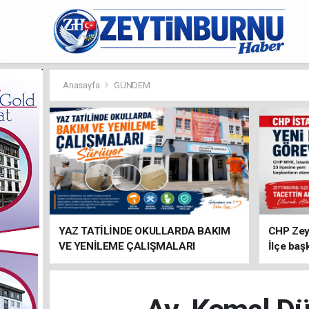
Anasayfa
GÜNDEM
YAZ TATİLİNDE OKULLARDA BAKIM
CHP Zey
VE YENİLEME ÇALIŞMALARI
İlçe baş
SÜRÜYOR
atandı