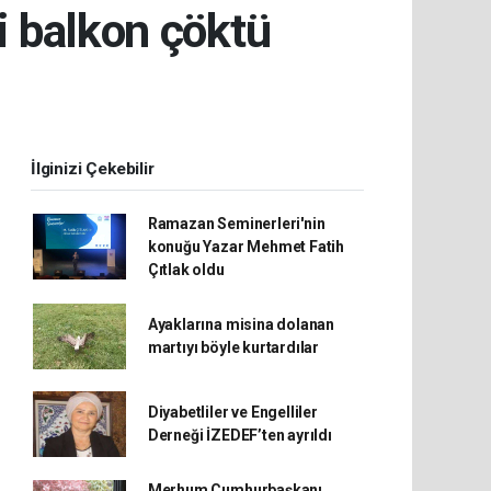
ki balkon çöktü
İlginizi Çekebilir
Ramazan Seminerleri'nin
konuğu Yazar Mehmet Fatih
Çıtlak oldu
Ayaklarına misina dolanan
martıyı böyle kurtardılar
Diyabetliler ve Engelliler
Derneği İZEDEF’ten ayrıldı
Merhum Cumhurbaşkanı