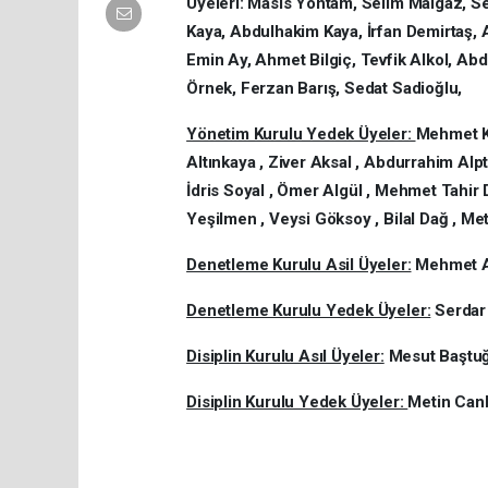
Üyeleri: Masis Yontam, Selim Malgaz, Se
Kaya, Abdulhakim Kaya, İrfan Demirtaş,
Emin Ay, Ahmet Bilgiç, Tevfik Alkol, A
Örnek, Ferzan Barış, Sedat Sadioğlu,
Yönetim Kurulu Yedek Üyeler:
Mehmet Ke
Altınkaya , Ziver Aksal , Abdurrahim Alp
İdris Soyal , Ömer Algül , Mehmet Tahir 
Yeşilmen , Veysi Göksoy , Bilal Dağ , Met
Denetleme Kurulu Asil Üyeler:
Mehmet Ac
Denetleme Kurulu Yedek Üyeler:
Serdar 
Disiplin Kurulu Asıl Üyeler:
Mesut Baştuğ ,
Disiplin Kurulu Yedek Üyeler:
Metin Canb