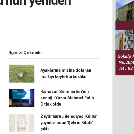
u’nun yeniden
İlginizi Çekebilir
Ayaklarına misina dolanan
martıyı böyle kurtardılar
Ramazan Seminerleri'nin
konuğu Yazar Mehmet Fatih
Çıtlak oldu
Zeytinburnu Belediyesi Kültür
yayınlarından 'Şehrin Kitabı'
çıktı