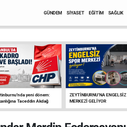
GÜNDEM
SİYASET
EĞİTİM
SAĞLIK
tinburnu'nda yeni dönem:
ZEYTİNBURNU’NA ENGELSİZ
kanlığına Taceddin Akdağ
MERKEZİ GELİYOR