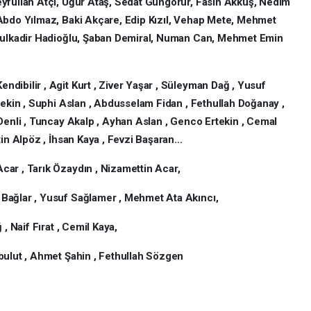
yfullah Atçı, Uğur Ataş, Sedat Güngörür, Fasih Akkuş, Nedim
 Abdo Yılmaz, Baki Akçare, Edip Kızıl, Vehap Mete, Mehmet
bdulkadir Hadioğlu, Şaban Demiral, Numan Can, Mehmet Emin
ndibilir , Agit Kurt , Ziver Yaşar , Süleyman Dağ , Yusuf
tekin , Suphi Aslan , Abdusselam Fidan , Fethullah Doğanay ,
Denli , Tuncay Akalp , Ayhan Aslan , Genco Ertekin , Cemal
in Alpöz , İhsan Kaya , Fevzi Başaran...
ar , Tarık Özaydın , Nizamettin Acar,
Bağlar , Yusuf Sağlamer , Mehmet Ata Akıncı,
 Naif Fırat , Cemil Kaya,
ulut , Ahmet Şahin , Fethullah Sözgen