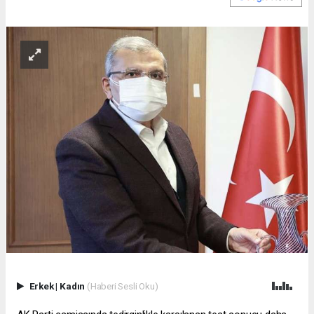
Erkek
|
Kadın
(Haberi Sesli Oku)