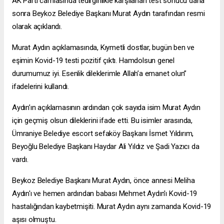
AK Parti camiasında tedirginlikle karşılanan test sonucu daha
sonra Beykoz Belediye Başkanı Murat Aydın tarafından resmi
olarak açıklandı.
Murat Aydın açıklamasında, Kıymetli dostlar, bugün ben ve
eşimin Kovid-19 testi pozitif çıktı. Hamdolsun genel
durumumuz iyi. Esenlik dileklerimle Allah’a emanet olun”
ifadelerini kullandı.
Aydın’ın açıklamasının ardından çok sayıda isim Murat Aydın
için geçmiş olsun dileklerini ifade etti. Bu isimler arasında,
Ümraniye Belediye
escort sefaköy
Başkanı İsmet Yıldırım,
Beyoğlu Belediye Başkanı Haydar Ali Yıldız ve Şadi Yazıcı da
vardı.
Beykoz Belediye Başkanı Murat Aydın, önce annesi Meliha
Aydın'ı ve hemen ardından babası Mehmet Aydın'ı Kovid-19
hastalığından kaybetmişiti. Murat Aydın aynı zamanda Kovid-19
aşısı olmuştu.