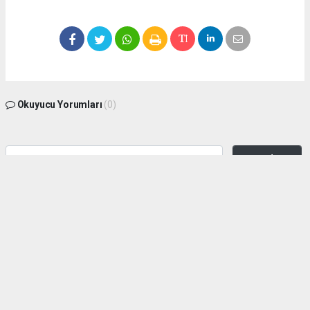
Okuyucu Yorumları
(0)
Gönder
Yorum yazarak Topluluk Kuralları’nı kabul etmiş bulunuyor ve zeytinburnuhaber.org
sitesine yaptığınız yorumunuzla ilgili doğrudan veya dolaylı tüm sorumluluğu tek
başınıza üstleniyorsunuz. Yazılan tüm yorumlardan site yönetimi hiçbir şekilde
sorumlu tutulamaz.
haber paketi
haber scripti
haber yazılımı