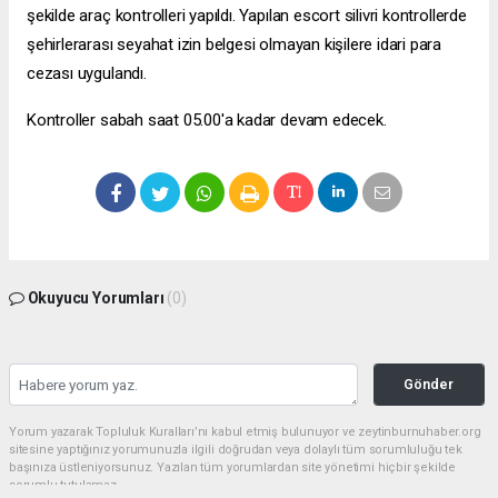
şekilde araç kontrolleri yapıldı. Yapılan
escort silivri
kontrollerde
şehirlerarası seyahat izin belgesi olmayan kişilere idari para
cezası uygulandı.
Kontroller sabah saat 05.00'a kadar devam edecek.
Okuyucu Yorumları
(0)
Gönder
Yorum yazarak Topluluk Kuralları’nı kabul etmiş bulunuyor ve zeytinburnuhaber.org
sitesine yaptığınız yorumunuzla ilgili doğrudan veya dolaylı tüm sorumluluğu tek
başınıza üstleniyorsunuz. Yazılan tüm yorumlardan site yönetimi hiçbir şekilde
sorumlu tutulamaz.