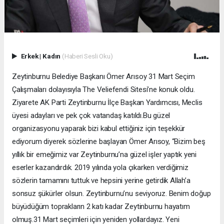
Erkek
|
Kadın
(Haberi Sesli Oku)
Zeytinburnu Belediye Başkanı Ömer Arısoy 31 Mart Seçim
Çalışmaları dolayısıyla The Veliefendi Sitesi’ne konuk oldu.
Ziyarete AK Parti Zeytinburnu İlçe Başkan Yardımcısı, Meclis
üyesi adayları ve pek çok vatandaş katıldı.Bu güzel
organizasyonu yaparak bizi kabul ettiğiniz için teşekkür
ediyorum diyerek sözlerine başlayan Ömer Arısoy, “Bizim beş
yıllık bir emeğimiz var Zeytinburnu’na güzel işler yaptık yeni
eserler kazandırdık. 2019 yılında yola çıkarken verdiğimiz
sözlerin tamamını tuttuk ve hepsini yerine getirdik Allah’a
sonsuz şükürler olsun. Zeytinburnu’nu seviyoruz. Benim doğup
büyüdüğüm toprakların 2 katı kadar Zeytinburnu hayatım
olmuş.31 Mart seçimleri için yeniden yollardayız. Yeni