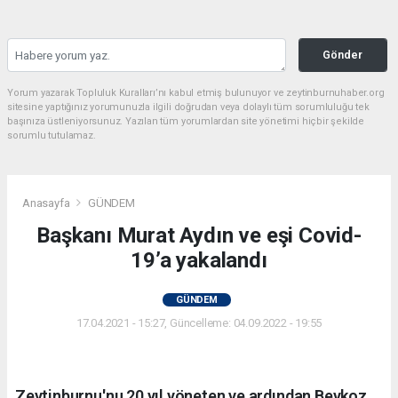
Gönder
Yorum yazarak Topluluk Kuralları’nı kabul etmiş bulunuyor ve zeytinburnuhaber.org
sitesine yaptığınız yorumunuzla ilgili doğrudan veya dolaylı tüm sorumluluğu tek
başınıza üstleniyorsunuz. Yazılan tüm yorumlardan site yönetimi hiçbir şekilde
sorumlu tutulamaz.
Anasayfa
GÜNDEM
Başkanı Murat Aydın ve eşi Covid-
19’a yakalandı
GÜNDEM
17.04.2021 - 15:27, Güncelleme: 04.09.2022 - 19:55
Zeytinburnu'nu 20 yıl yöneten ve ardından Beykoz