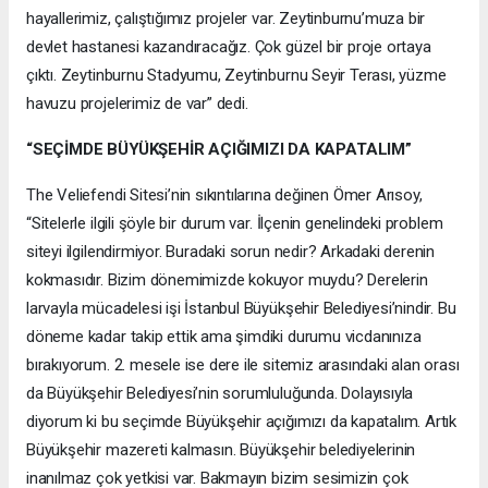
hayallerimiz, çalıştığımız projeler var. Zeytinburnu’muza bir
devlet hastanesi kazandıracağız. Çok güzel bir proje ortaya
çıktı. Zeytinburnu Stadyumu, Zeytinburnu Seyir Terası, yüzme
havuzu projelerimiz de var” dedi.
“SEÇİMDE BÜYÜKŞEHİR AÇIĞIMIZI DA KAPATALIM”
The Veliefendi Sitesi’nin sıkıntılarına değinen Ömer Arısoy,
“Sitelerle ilgili şöyle bir durum var. İlçenin genelindeki problem
siteyi ilgilendirmiyor. Buradaki sorun nedir? Arkadaki derenin
kokmasıdır. Bizim dönemimizde kokuyor muydu? Derelerin
larvayla mücadelesi işi İstanbul Büyükşehir Belediyesi’nindir. Bu
döneme kadar takip ettik ama şimdiki durumu vicdanınıza
bırakıyorum. 2. mesele ise dere ile sitemiz arasındaki alan orası
da Büyükşehir Belediyesi’nin sorumluluğunda. Dolayısıyla
diyorum ki bu seçimde Büyükşehir açığımızı da kapatalım. Artık
Büyükşehir mazereti kalmasın. Büyükşehir belediyelerinin
inanılmaz çok yetkisi var. Bakmayın bizim sesimizin çok