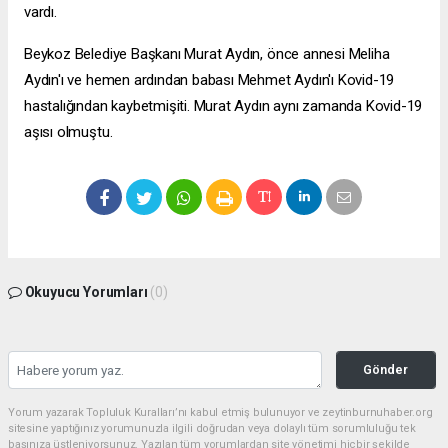
vardı.
Beykoz Belediye Başkanı Murat Aydın, önce annesi Meliha
Aydın'ı ve hemen ardından babası Mehmet Aydın'ı Kovid-19
hastalığından kaybetmişiti. Murat Aydın aynı zamanda Kovid-19
aşısı olmuştu.
Okuyucu Yorumları
(0)
Gönder
Yorum yazarak Topluluk Kuralları’nı kabul etmiş bulunuyor ve zeytinburnuhaber.org
sitesine yaptığınız yorumunuzla ilgili doğrudan veya dolaylı tüm sorumluluğu tek
başınıza üstleniyorsunuz. Yazılan tüm yorumlardan site yönetimi hiçbir şekilde