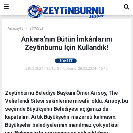
Anasayfa
SİYASET
Ankara’nın Bütün İmkânlarını
Zeytinburnu İçin Kullandık!
SİYASET
28.02.2024 - 15:15, Güncelleme: 28.02.2024 - 15:15
Zeytinburnu Belediye Başkanı Ömer Arısoy, The
Veliefendi Sitesi sakinlerine misafir oldu. Arısoy, bu
seçimde Büyükşehir Belediyesi açığımızı da
kapatalım. Artık Büyükşehir mazereti kalmasın.
Büyükşehir belediyelerinin inanılmaz çok yetkisi
var. Bakmayın bizim sesimizin çok çıktığına