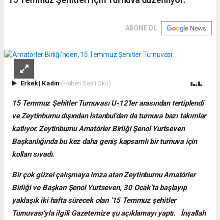
ABONE OL
Erkek
|
Kadın
(Haberi Sesli Oku)
15 Temmuz Şehitler Turnuvası U-12’ler arasından tertiplendi
ve Zeytinburnu dışından İstanbul’dan da turnuva bazı takımlar
katlıyor. Zeytinburnu Amatörler Birliği Şenol Yurtseven
Başkanlığında bu kez daha geniş kapsamlı bir turnuva için
kolları sıvadı.
Bir çok güzel çalışmaya imza atan Zeytinburnu Amatörler
Birliği ve Başkan Şenol Yurtseven, 30 Ocak’ta başlayıp
yaklaşık iki hafta sürecek olan ’15 Temmuz şehitler
Turnuvası’yla ilgili Gazetemize şu açıklamayı yaptı. İnşallah