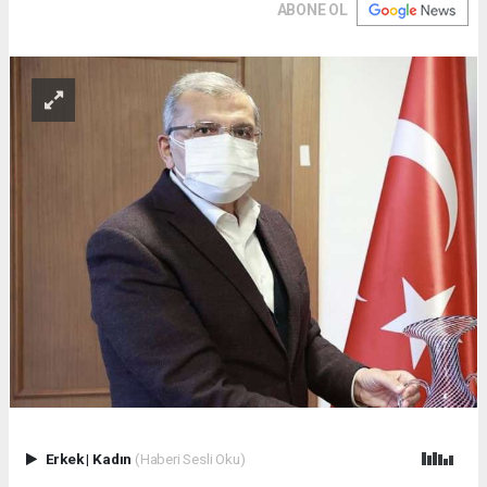
ABONE OL
Erkek
|
Kadın
(Haberi Sesli Oku)