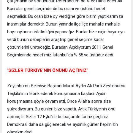
çalışmanın bir sonucudur. Referandum da % 58’i ikna eden Ak
Kadrolar genel seçimde de bu oranı ve üstünü hedef
seçmelidir. Bu oran bize oy verdiğine göre bizim yaptıklarımıza
inanmışlar demektir. Bunun yanında ilçe ilçe mahalle mahalle
hayır oylarının istatistiğini yapacağız. Bunlar bize niçin hayır oyu
verdi bunun sebeplerini araştırıp genel seçime kadar
çözümlerini üreteceğiz. Buradan Açıklıyorum 2011 Genel
Seçimlerinde hedefimiz İstanbul’da % 55 ve üstüdür dedi.
‘SİZLER TÜRKİYE’NİN ÖNÜNÜ AÇTINIZ’
Zeytinburnu Belediye Başkanı Murat Aydın Ak Parti Zeytinburnu
Teşkilatının tebrik ederek konuşmasına başladı. Aydın
konuşmasına şöyle devam etti. Önce Allah’a sonra size
şükrediyorum. Bu günleri bize yaşattı. Artık Türkiye’nin önü
açılmıştır. Sizler 12 Eylül’de bu başarı ile tarihe geçtiniz.
Demokrasi daha da güçlenecek ve aydınlık günler hepimizin
olacaktır dedi.