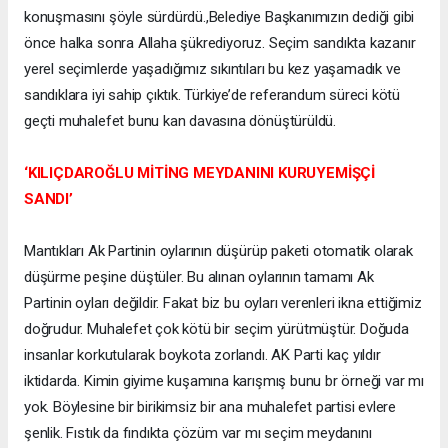
konuşmasını şöyle sürdürdü.,Belediye Başkanımızın dediği gibi
önce halka sonra Allaha şükrediyoruz. Seçim sandıkta kazanır
yerel seçimlerde yaşadığımız sıkıntıları bu kez yaşamadık ve
sandıklara iyi sahip çıktık. Türkiye’de referandum süreci kötü
geçti muhalefet bunu kan davasına dönüştürüldü.
‘KILIÇDAROĞLU MİTİNG MEYDANINI KURUYEMİŞÇİ
SANDI’
Mantıkları Ak Partinin oylarının düşürüp paketi otomatik olarak
düşürme peşine düştüler. Bu alınan oylarının tamamı Ak
Partinin oyları değildir. Fakat biz bu oyları verenleri ikna ettiğimiz
doğrudur. Muhalefet çok kötü bir seçim yürütmüştür. Doğuda
insanlar korkutularak boykota zorlandı. AK Parti kaç yıldır
iktidarda. Kimin giyime kuşamına karışmış bunu br örneği var mı
yok. Böylesine bir birikimsiz bir ana muhalefet partisi evlere
şenlik. Fıstık da fındıkta çözüm var mı seçim meydanını