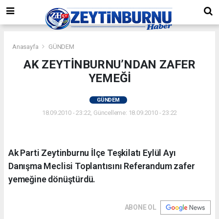
Anasayfa
GÜNDEM
AK ZEYTİNBURNU’NDAN ZAFER
YEMEĞİ
GÜNDEM
18.09.2010 - 23:22, Güncelleme: 18.09.2010 - 23:22
Ak Parti Zeytinburnu İlçe Teşkilatı Eylül Ayı
Danışma Meclisi Toplantısını Referandum zafer
yemeğine dönüştürdü.
ABONE OL