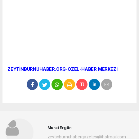
ZEYTİNBURNUHABER.ORG-ÖZEL-HABER MERKEZİ
Murat Ergün
zeytinburnuhabergazetesi@hotmail.com