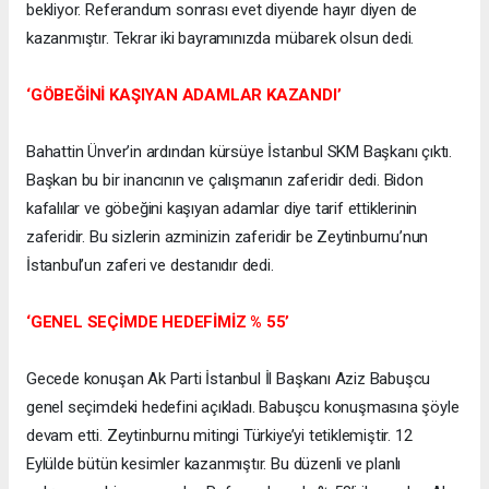
bekliyor. Referandum sonrası evet diyende hayır diyen de
kazanmıştır. Tekrar iki bayramınızda mübarek olsun dedi.
‘GÖBEĞİNİ KAŞIYAN ADAMLAR KAZANDI’
Bahattin Ünver’in ardından kürsüye İstanbul SKM Başkanı çıktı.
Başkan bu bir inancının ve çalışmanın zaferidir dedi. Bidon
kafalılar ve göbeğini kaşıyan adamlar diye tarif ettiklerinin
zaferidir. Bu sizlerin azminizin zaferidir be Zeytinburnu’nun
İstanbul’un zaferi ve destanıdır dedi.
‘GENEL SEÇİMDE HEDEFİMİZ % 55’
Gecede konuşan Ak Parti İstanbul İl Başkanı Aziz Babuşcu
genel seçimdeki hedefini açıkladı. Babuşcu konuşmasına şöyle
devam etti. Zeytinburnu mitingi Türkiye’yi tetiklemiştir. 12
Eylülde bütün kesimler kazanmıştır. Bu düzenli ve planlı