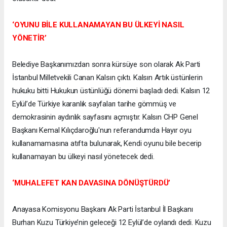
‘OYUNU BİLE KULLANAMAYAN BU ÜLKEYİ NASIL
YÖNETİR’
Belediye Başkanımızdan sonra kürsüye son olarak Ak Parti
İstanbul Milletvekili Canan Kalsın çıktı. Kalsın Artık üstünlerin
hukuku bitti Hukukun üstünlüğü dönemi başladı dedi. Kalsın 12
Eylül’de Türkiye karanlık sayfaları tarihe gömmüş ve
demokrasinin aydınlık sayfasını açmıştır. Kalsın CHP Genel
Başkanı Kemal Kılıçdaroğlu'nun referandumda Hayır oyu
kullanamamasına atıfta bulunarak, Kendi oyunu bile becerip
kullanamayan bu ülkeyi nasıl yönetecek dedi.
‘MUHALEFET KAN DAVASINA DÖNÜŞTÜRDÜ’
Anayasa Komisyonu Başkanı Ak Parti İstanbul İl Başkanı
Burhan Kuzu Türkiye’nin geleceği 12 Eylül’de oylandı dedi. Kuzu