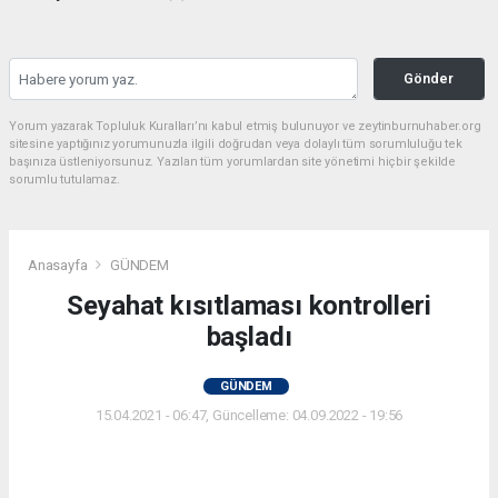
Gönder
Yorum yazarak Topluluk Kuralları’nı kabul etmiş bulunuyor ve zeytinburnuhaber.org
sitesine yaptığınız yorumunuzla ilgili doğrudan veya dolaylı tüm sorumluluğu tek
başınıza üstleniyorsunuz. Yazılan tüm yorumlardan site yönetimi hiçbir şekilde
sorumlu tutulamaz.
Anasayfa
GÜNDEM
Seyahat kısıtlaması kontrolleri
başladı
GÜNDEM
15.04.2021 - 06:47, Güncelleme: 04.09.2022 - 19:56