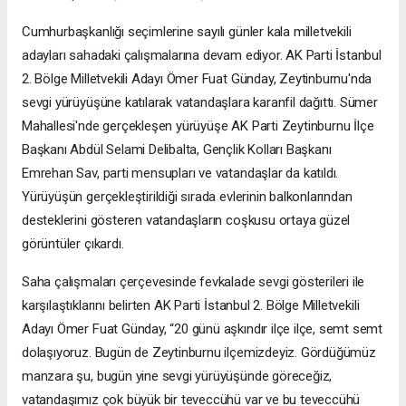
Cumhurbaşkanlığı seçimlerine sayılı günler kala milletvekili
adayları sahadaki çalışmalarına devam ediyor. AK Parti İstanbul
2. Bölge Milletvekili Adayı Ömer Fuat Günday, Zeytinburnu'nda
sevgi yürüyüşüne katılarak vatandaşlara karanfil dağıttı. Sümer
Mahallesi'nde gerçekleşen yürüyüşe AK Parti Zeytinburnu İlçe
Başkanı Abdül Selami Delibalta, Gençlik Kolları Başkanı
Emrehan Sav, parti mensupları ve vatandaşlar da katıldı.
Yürüyüşün gerçekleştirildiği sırada evlerinin balkonlarından
desteklerini gösteren vatandaşların coşkusu ortaya güzel
görüntüler çıkardı.
Saha çalışmaları çerçevesinde fevkalade sevgi gösterileri ile
karşılaştıklarını belirten AK Parti İstanbul 2. Bölge Milletvekili
Adayı Ömer Fuat Günday, “20 günü aşkındır ilçe ilçe, semt semt
dolaşıyoruz. Bugün de Zeytinburnu ilçemizdeyiz. Gördüğümüz
manzara şu, bugün yine sevgi yürüyüşünde göreceğiz,
vatandaşımız çok büyük bir teveccühü var ve bu teveccühü