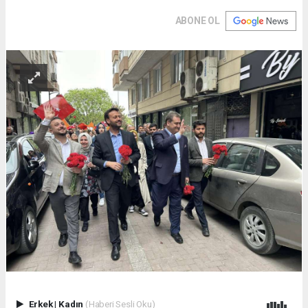
ABONE OL
Erkek
|
Kadın
(Haberi Sesli Oku)