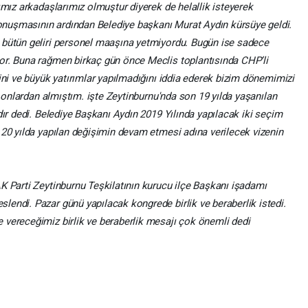
ımız arkadaşlarımız olmuştur diyerek de helallik isteyerek
onuşmasının ardından Belediye başkanı Murat Aydın kürsüye geldi.
 bütün geliri personel maaşına yetmiyordu. Bugün ise sadece
or. Buna rağmen birkaç gün önce Meclis toplantısında CHP’li
ini ve büyük yatırımlar yapılmadığını iddia ederek bizim dönemimizi
i onlardan almıştım. işte Zeytinburnu'nda son 19 yılda yaşanılan
dır dedi. Belediye Başkanı Aydın 2019 Yılında yapılacak iki seçim
 20 yılda yapılan değişimin devam etmesi adına verilecek vizenin
K Parti Zeytinburnu Teşkilatının kurucu ilçe Başkanı işadamı
endi. Pazar günü yapılacak kongrede birlik ve beraberlik istedi.
 vereceğimiz birlik ve beraberlik mesajı çok önemli dedi