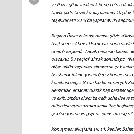
ve Pazar günü yapılacak kongrenin ardında
Ünver çıktı. Ünver konuşmasında 10 yıldır 
teşekkür etti 2019'da yapılacak iki seçimi
Başkan Ünver’in konuşmasını şöyle sürdürdü
başkanımız Ahmet Dokumacı döneminde 3 
önemli seçilerdi. Ancak hepsinin babası d
olacaktır. Bu seçimi almak zorundayız. All
diğer bütün seçimleri almamızın çok anlamı
beraberlik içinde yapacağımız kongremizde
kenetleneceğiz. Şu an hiç bir sorun yok Se
Reisimizin emaneti olarak hep beraber ilçe
ve ekibi bizden aldığı bayrağı daha ileriye
mücadele etme azmim sanki ilçe başkanıymı
şekilde yapmanın gayreti içinde olacağım” 
Konuşması alkışlarla sık sık kesilen Baha