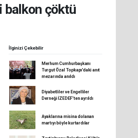
ki balkon çöktü
İlginizi Çekebilir
Merhum Cumhurbaşkanı
Turgut Özal Topkapı'daki anıt
mezarında anıldı
Diyabetliler ve Engelliler
Derneği İZEDEF’ten ayrıldı
Ayaklarına misina dolanan
martıyı böyle kurtardılar