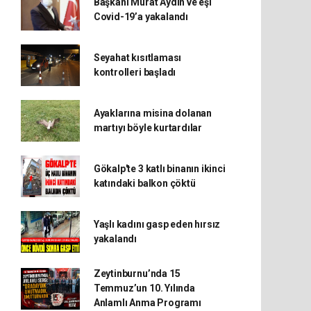
Başkanı Murat Aydın ve eşi
Covid-19’a yakalandı
Seyahat kısıtlaması
kontrolleri başladı
Ayaklarına misina dolanan
martıyı böyle kurtardılar
Gökalp'te 3 katlı binanın ikinci
katındaki balkon çöktü
Yaşlı kadını gasp eden hırsız
yakalandı
Zeytinburnu’nda 15
Temmuz’un 10. Yılında
Anlamlı Anma Programı