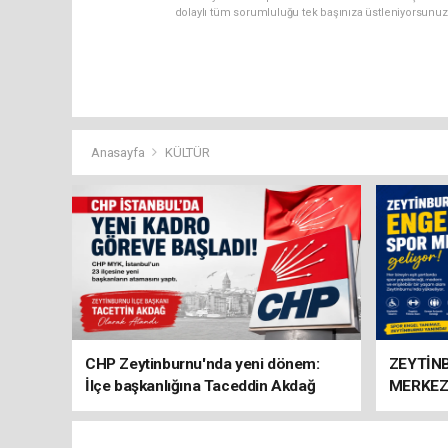
dolaylı tüm sorumluluğu tek başınıza üstleniyorsunuz
Anasayfa
KÜLTÜR
CHP Zeytinburnu'nda yeni dönem:
ZEYTİN
İlçe başkanlığına Taceddin Akdağ
MERKEZ
atandı