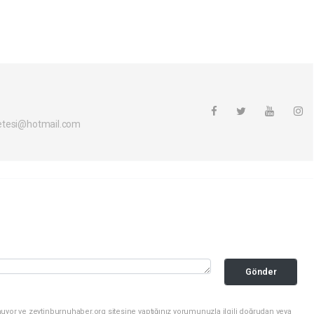
etesi@hotmail.com
Gönder
uyor ve zeytinburnuhaber.org sitesine yaptığınız yorumunuzla ilgili doğrudan veya