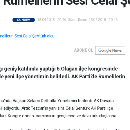
Rumelilerin Sesi Celal Ş
18.04.2018 - 20:46, Güncelleme: 18.04.2018 - 20:46
GÜNDEM
ABONE OL
ğı geniş katılımla yaptığı 6.Olağan ilçe kongresinde
 yeni ilçe yönetimin belirledi. AK Parti’de Rumelilerin
u’nda Başkan Selami Delibalta Yönetimini belilerdi. AK Davada
 ediyordu. Artık Tezcan’ın yanı sıra Celal Şentürk AK Parti ilçe
ntürk Kongre öncesi camiasının gençlerine ve dava arkadaşlarına