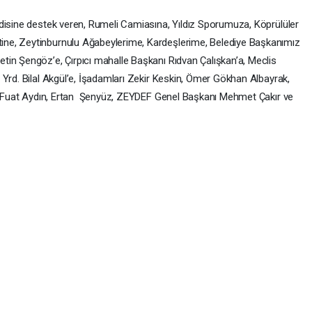
disine destek veren, Rumeli Camiasına, Yıldız Sporumuza, Köprülüler
ne, Zeytinburnulu Ağabeylerime, Kardeşlerime, Belediye Başkanımız
in Şengöz’e, Çırpıcı mahalle Başkanı Rıdvan Çalışkan’a, Meclis
 Yrd. Bilal Akgül’e, İşadamları Zekir Keskin, Ömer Gökhan Albayrak,
el, Fuat Aydın, Ertan Şenyüz, ZEYDEF Genel Başkanı Mehmet Çakır ve