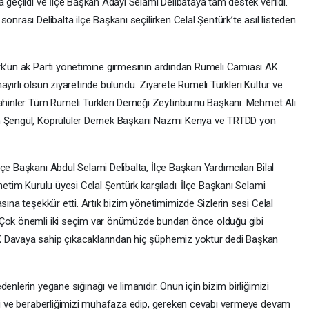
a geçildi ve İlçe Başkan Adayı Selami Delibataya tam destek verildi.
onrası Delibalta ilçe Başkanı seçilirken Celal Şentürk’te asıl listeden
rk’ün ak Parti yönetimine girmesinin ardından Rumeli Camiası AK
yırlı olsun ziyaretinde bulundu. Ziyarete Rumeli Türkleri Kültür ve
inler Tüm Rumeli Türkleri Derneği Zeytinburnu Başkanı. Mehmet Ali
im Şengül, Köprülüler Dernek Başkanı Nazmi Kenya ve TRTDD yön
çe Başkanı Abdul Selami Delibalta, İlçe Başkan Yardımcıları Bilal
netim Kurulu üyesi Celal Şentürk karşıladı. İlçe Başkanı Selami
sına teşekkür etti. Artık bizim yönetimimizde Sizlerin sesi Celal
 Çok önemli iki seçim var önümüzde bundan önce olduğu gibi
K Davaya sahip çıkacaklarından hiç şüphemiz yoktur dedi Başkan
enlerin yegane sığınağı ve limanıdır. Onun için bizim birliğimizi
izi ve beraberliğimizi muhafaza edip, gereken cevabı vermeye devam