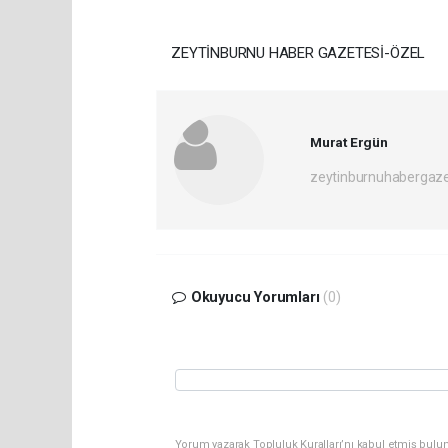
ZEYTİNBURNU HABER GAZETESİ-ÖZEL
Murat Ergün
zeytinburnuhabergaz
Okuyucu Yorumları
(0)
Yorum yazarak Topluluk Kuralları’nı kabul etmiş bulun