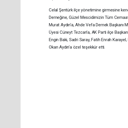
Celal Şentürk ilçe yönetimine girmesine ken
Derneğine, Güzel Mescidimizin Tüm Cemaati
Murat Aydın'a, Ahde Vefa Dernek Başkanı Met
Üyesi Cüneyt Tezcan’a, AK Parti ilçe Başkan
Engin Baki, Sadri Saray, Fatih Enrah Karay
Okan Aydın’a özel teşekkür etti.