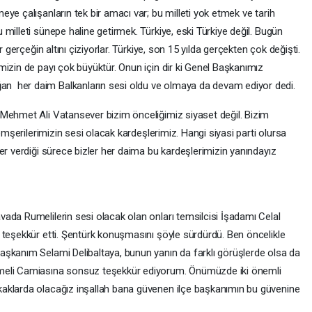
ye çalışanların tek bir amacı var; bu milleti yok etmek ve tarih
milleti sünepe haline getirmek. Türkiye, eski Türkiye değil. Bugün
r gerçeğin altını çiziyorlar. Türkiye, son 15 yılda gerçekten çok değişti.
mizin de payı çok büyüktür. Onun için dir ki Genel Başkanımız
 her daim Balkanların sesi oldu ve olmaya da devam ediyor dedi.
Mehmet Ali Vatansever bizim önceliğimiz siyaset değil. Bizim
hemşerilerimizin sesi olacak kardeşlerimiz. Hangi siyasi parti olursa
er verdiği sürece bizler her daima bu kardeşlerimizin yanındayız
.
ada Rumelilerin sesi olacak olan onları temsilcisi İşadamı Celal
 teşekkür etti. Şentürk konuşmasını şöyle sürdürdü. Ben öncelikle
şkanım Selami Delibaltaya, bunun yanın da farklı görüşlerde olsa da
meli Camiasına sonsuz teşekkür ediyorum. Önümüzde iki önemli
aklarda olacağız inşallah bana güvenen ilçe başkanımın bu güvenine