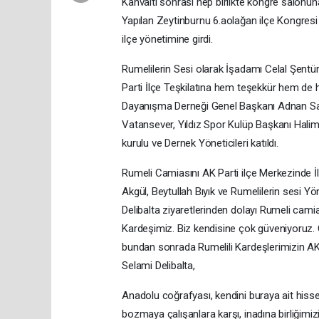
Kahvaltı sonrası hep birlikte kongre salonun
Yapılan Zeytinburnu 6.aolağan ilçe Kongresi s
ilçe yönetimine girdi.
Rumelilerin Sesi olarak İşadamı Celal Şentü
Parti İlçe Teşkilatına hem teşekkür hem de ha
Dayanışma Derneği Genel Başkanı Adnan Sah
Vatansever, Yıldız Spor Kulüp Başkanı Hal
kurulu ve Dernek Yöneticileri katıldı.
Rumeli Camiasını AK Parti ilçe Merkezinde İl
Akgül, Beytullah Bıyık ve Rumelilerin sesi Yö
Delibalta ziyaretlerinden dolayı Rumeli camia
Kardeşimiz. Biz kendisine çok güveniyoruz.
bundan sonrada Rumelili Kardeşlerimizin A
Selami Delibalta,
Anadolu coğrafyası, kendini buraya ait hissed
bozmaya çalışanlara karşı, inadına birliğim