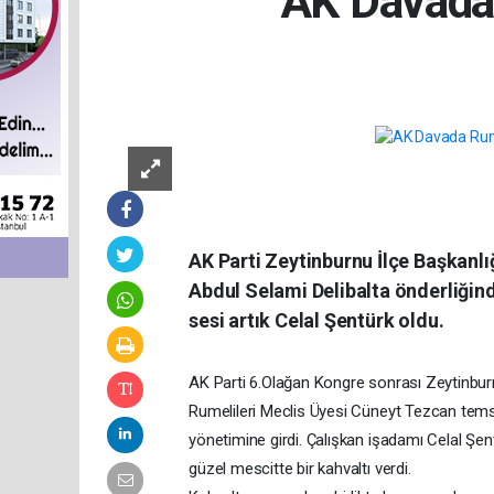
AK Davada 
AK Parti Zeytinburnu İlçe Başkanlı
Abdul Selami Delibalta önderliğinde
sesi artık Celal Şentürk oldu.
AK Parti 6.Olağan Kongre sonrası Zeytinburn
Rumelileri Meclis Üyesi Cüneyt Tezcan temsil
yönetimine girdi. Çalışkan işadamı Celal Şe
güzel mescitte bir kahvaltı verdi.