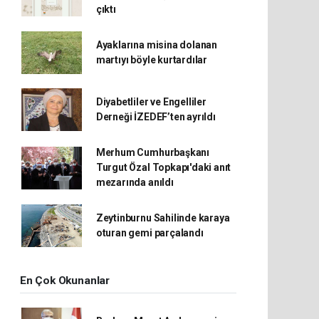
çıktı
Ayaklarına misina dolanan
martıyı böyle kurtardılar
Diyabetliler ve Engelliler
Derneği İZEDEF’ten ayrıldı
Merhum Cumhurbaşkanı
Turgut Özal Topkapı'daki anıt
mezarında anıldı
Zeytinburnu Sahilinde karaya
oturan gemi parçalandı
En Çok Okunanlar