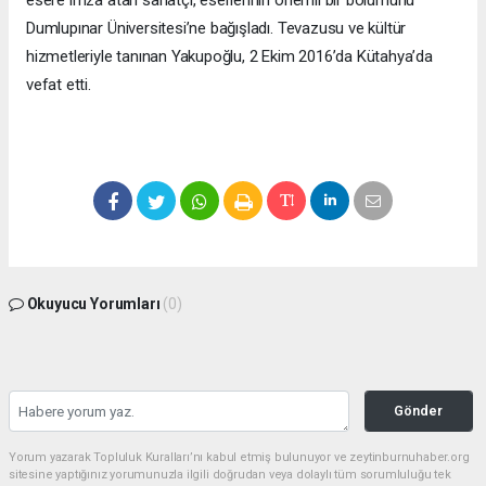
esere imza atan sanatçı, eserlerinin önemli bir bölümünü
Dumlupınar Üniversitesi’ne bağışladı. Tevazusu ve kültür
hizmetleriyle tanınan Yakupoğlu, 2 Ekim 2016’da Kütahya’da
vefat etti.
Okuyucu Yorumları
(0)
Gönder
Yorum yazarak Topluluk Kuralları’nı kabul etmiş bulunuyor ve zeytinburnuhaber.org
sitesine yaptığınız yorumunuzla ilgili doğrudan veya dolaylı tüm sorumluluğu tek