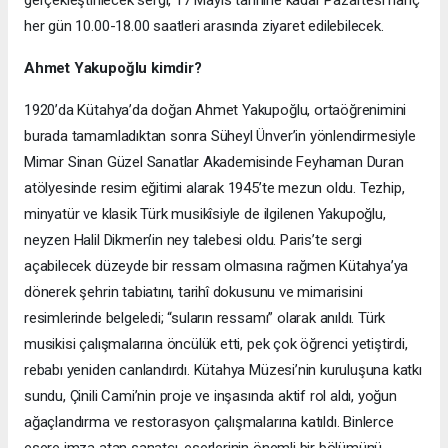
gerçekleştirilecek sergi, 17 Mayıs tarihine kadar Pazartesi hariç
her gün 10.00-18.00 saatleri arasında ziyaret edilebilecek.
Ahmet Yakupoğlu kimdir?
1920’da Kütahya’da doğan Ahmet Yakupoğlu, ortaöğrenimini
burada tamamladıktan sonra Süheyl Ünver’in yönlendirmesiyle
Mimar Sinan Güzel Sanatlar Akademisinde Feyhaman Duran
atölyesinde resim eğitimi alarak 1945’te mezun oldu. Tezhip,
minyatür ve klasik Türk musikîsiyle de ilgilenen Yakupoğlu,
neyzen Halil Dikmen’in ney talebesi oldu. Paris’te sergi
açabilecek düzeyde bir ressam olmasına rağmen Kütahya’ya
dönerek şehrin tabiatını, tarihî dokusunu ve mimarisini
resimlerinde belgeledi; “suların ressamı” olarak anıldı. Türk
musikisi çalışmalarına öncülük etti, pek çok öğrenci yetiştirdi,
rebabı yeniden canlandırdı. Kütahya Müzesi’nin kuruluşuna katkı
sundu, Çinili Cami’nin proje ve inşasında aktif rol aldı, yoğun
ağaçlandırma ve restorasyon çalışmalarına katıldı. Binlerce