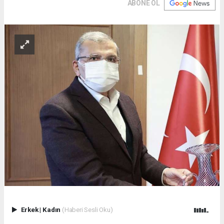
ABONE OL
Erkek
|
Kadın
(Haberi Sesli Oku)