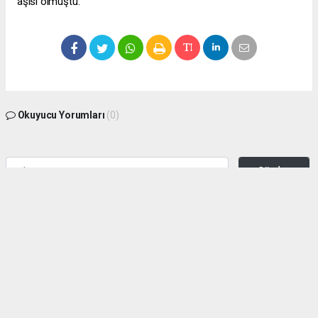
aşısı olmuştu.
Okuyucu Yorumları
(0)
Gönder
Yorum yazarak Topluluk Kuralları’nı kabul etmiş bulunuyor ve zeytinburnuhaber.org
sitesine yaptığınız yorumunuzla ilgili doğrudan veya dolaylı tüm sorumluluğu tek
başınıza üstleniyorsunuz. Yazılan tüm yorumlardan site yönetimi hiçbir şekilde
sorumlu tutulamaz.
haber paketi
haber scripti
haber yazılımı