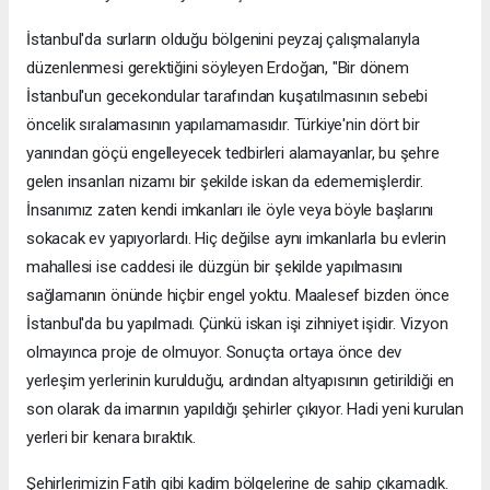
İstanbul'da surların olduğu bölgenini peyzaj çalışmalarıyla
düzenlenmesi gerektiğini söyleyen Erdoğan, "Bir dönem
İstanbul'un gecekondular tarafından kuşatılmasının sebebi
öncelik sıralamasının yapılamamasıdır. Türkiye'nin dört bir
yanından göçü engelleyecek tedbirleri alamayanlar, bu şehre
gelen insanları nizamı bir şekilde iskan da edememişlerdir.
İnsanımız zaten kendi imkanları ile öyle veya böyle başlarını
sokacak ev yapıyorlardı. Hiç değilse aynı imkanlarla bu evlerin
mahallesi ise caddesi ile düzgün bir şekilde yapılmasını
sağlamanın önünde hiçbir engel yoktu. Maalesef bizden önce
İstanbul'da bu yapılmadı. Çünkü iskan işi zihniyet işidir. Vizyon
olmayınca proje de olmuyor. Sonuçta ortaya önce dev
yerleşim yerlerinin kurulduğu, ardından altyapısının getirildiği en
son olarak da imarının yapıldığı şehirler çıkıyor. Hadi yeni kurulan
yerleri bir kenara bıraktık.
Şehirlerimizin Fatih gibi kadim bölgelerine de sahip çıkamadık.