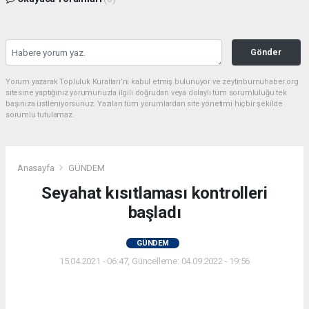
Gönder
Yorum yazarak Topluluk Kuralları’nı kabul etmiş bulunuyor ve zeytinburnuhaber.org
sitesine yaptığınız yorumunuzla ilgili doğrudan veya dolaylı tüm sorumluluğu tek
başınıza üstleniyorsunuz. Yazılan tüm yorumlardan site yönetimi hiçbir şekilde
sorumlu tutulamaz.
Anasayfa
GÜNDEM
Seyahat kısıtlaması kontrolleri
başladı
GÜNDEM
15.04.2021 - 06:47, Güncelleme: 04.09.2022 - 19:56