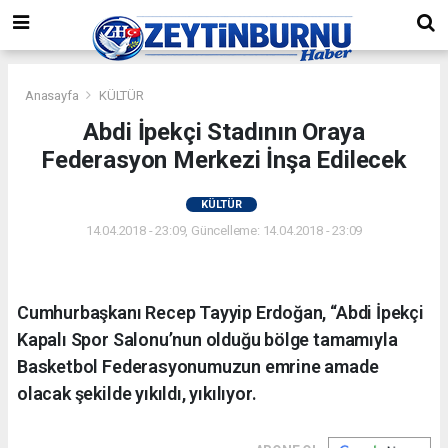
Anasayfa
KÜLTÜR
Abdi İpekçi Stadının Oraya
Federasyon Merkezi İnşa Edilecek
KÜLTÜR
14.04.2018 - 23:09, Güncelleme: 14.04.2018 - 23:09
Cumhurbaşkanı Recep Tayyip Erdoğan, “Abdi İpekçi
Kapalı Spor Salonu’nun olduğu bölge tamamıyla
Basketbol Federasyonumuzun emrine amade
olacak şekilde yıkıldı, yıkılıyor.