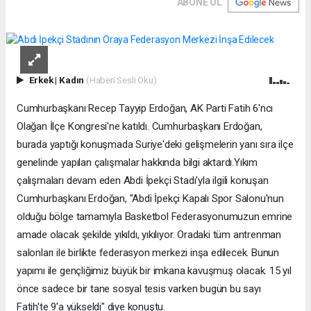
ABONE OL
Erkek
|
Kadın
(Haberi Sesli Oku)
Cumhurbaşkanı Recep Tayyip Erdoğan, AK Parti Fatih 6'ncı
Olağan İlçe Kongresi'ne katıldı. Cumhurbaşkanı Erdoğan,
burada yaptığı konuşmada Suriye'deki gelişmelerin yanı sıra ilçe
genelinde yapılan çalışmalar hakkında bilgi aktardı.Yıkım
çalışmaları devam eden Abdi İpekçi Stadı'yla ilgili konuşan
Cumhurbaşkanı Erdoğan, "Abdi İpekçi Kapalı Spor Salonu'nun
olduğu bölge tamamıyla Basketbol Federasyonumuzun emrine
amade olacak şekilde yıkıldı, yıkılıyor. Oradaki tüm antrenman
salonları ile birlikte federasyon merkezi inşa edilecek. Bunun
yapımı ile gençliğimiz büyük bir imkana kavuşmuş olacak. 15 yıl
önce sadece bir tane sosyal tesis varken bugün bu sayı
Fatih'te 9'a yükseldi" diye konuştu.