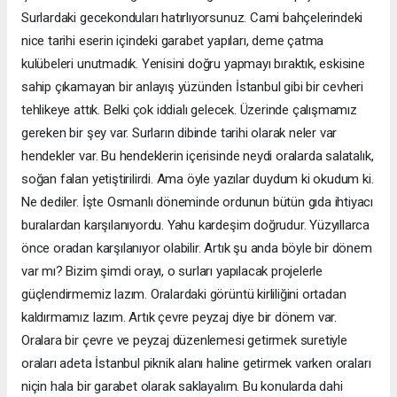
Surlardaki gecekonduları hatırlıyorsunuz. Cami bahçelerindeki
nice tarihi eserin içindeki garabet yapıları, deme çatma
kulübeleri unutmadık. Yenisini doğru yapmayı bıraktık, eskisine
sahip çıkamayan bir anlayış yüzünden İstanbul gibi bir cevheri
tehlikeye attık. Belki çok iddialı gelecek. Üzerinde çalışmamız
gereken bir şey var. Surların dibinde tarihi olarak neler var
hendekler var. Bu hendeklerin içerisinde neydi oralarda salatalık,
soğan falan yetiştirilirdi. Ama öyle yazılar duydum ki okudum ki.
Ne dediler. İşte Osmanlı döneminde ordunun bütün gıda ihtiyacı
buralardan karşılanıyordu. Yahu kardeşim doğrudur. Yüzyıllarca
önce oradan karşılanıyor olabilir. Artık şu anda böyle bir dönem
var mı? Bizim şimdi orayı, o surları yapılacak projelerle
güçlendirmemiz lazım. Oralardaki görüntü kirliliğini ortadan
kaldırmamız lazım. Artık çevre peyzaj diye bir dönem var.
Oralara bir çevre ve peyzaj düzenlemesi getirmek suretiyle
oraları adeta İstanbul piknik alanı haline getirmek varken oraları
niçin hala bir garabet olarak saklayalım. Bu konularda dahi