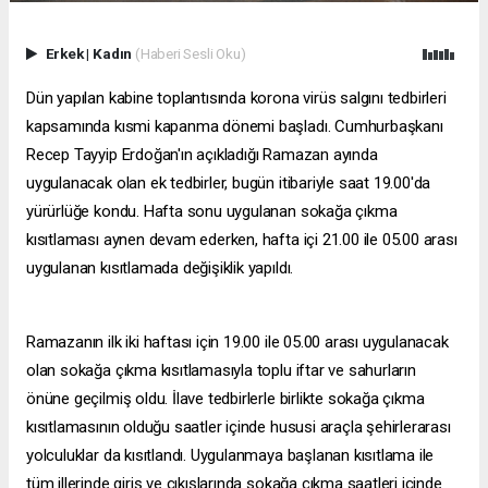
Erkek
|
Kadın
(Haberi Sesli Oku)
Dün yapılan kabine toplantısında korona virüs salgını tedbirleri
kapsamında kısmi kapanma dönemi başladı. Cumhurbaşkanı
Recep Tayyip Erdoğan'ın açıkladığı Ramazan ayında
uygulanacak olan ek tedbirler, bugün itibariyle saat 19.00'da
yürürlüğe kondu. Hafta sonu uygulanan sokağa çıkma
kısıtlaması aynen devam ederken, hafta içi 21.00 ile 05.00 arası
uygulanan kısıtlamada değişiklik yapıldı.
Ramazanın ilk iki haftası için 19.00 ile 05.00 arası uygulanacak
olan sokağa çıkma kısıtlamasıyla toplu iftar ve sahurların
önüne geçilmiş oldu. İlave tedbirlerle birlikte sokağa çıkma
kısıtlamasının olduğu saatler içinde hususi araçla şehirlerarası
yolculuklar da kısıtlandı. Uygulanmaya başlanan kısıtlama ile
tüm illerinde giriş ve çıkışlarında sokağa çıkma saatleri içinde