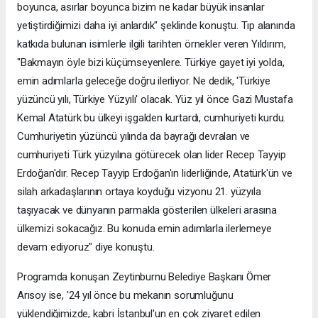
boyunca, asırlar boyunca bizim ne kadar büyük insanlar
yetiştirdiğimizi daha iyi anlardık" şeklinde konuştu. Tıp alanında
katkıda bulunan isimlerle ilgili tarihten örnekler veren Yıldırım,
"Bakmayın öyle bizi küçümseyenlere. Türkiye gayet iyi yolda,
emin adımlarla geleceğe doğru ilerliyor. Ne dedik, 'Türkiye
yüzüncü yılı, Türkiye Yüzyılı' olacak. Yüz yıl önce Gazi Mustafa
Kemal Atatürk bu ülkeyi işgalden kurtardı, cumhuriyeti kurdu.
Cumhuriyetin yüzüncü yılında da bayrağı devralan ve
cumhuriyeti Türk yüzyılına götürecek olan lider Recep Tayyip
Erdoğan'dır. Recep Tayyip Erdoğan'ın liderliğinde, Atatürk'ün ve
silah arkadaşlarının ortaya koyduğu vizyonu 21. yüzyıla
taşıyacak ve dünyanın parmakla gösterilen ülkeleri arasına
ülkemizi sokacağız. Bu konuda emin adımlarla ilerlemeye
devam ediyoruz" diye konuştu.
Programda konuşan Zeytinburnu Belediye Başkanı Ömer
Arısoy ise, '24 yıl önce bu mekanın sorumluğunu
yüklendiğimizde, kabri İstanbul'un en çok ziyaret edilen