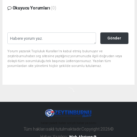
Okuyucu Yorumları
(0)
Gönder
Yorum yazarak Topluluk Kuralları’nı kabul etmiş bulunuyor ve
zeytinburnuhaber.org sitesine yaptığınız yorumunuzla ilgili doğrudan veya
dolaylı tüm sorumluluğu tek başınıza üstleniyorsunuz. Yazılan tüm
yorumlardan site yönetimi hiçbir şekilde sorumlu tutulamaz.
haber paketi
haber scripti
haber yazılımı
Tüm hakları saklı tutulmaktadır.Copyright 2026©
Haber Yazılımı:
Web Aksiyon ®