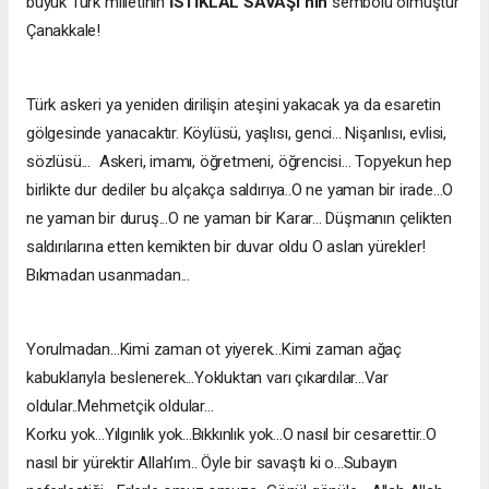
büyük Türk milletinin
İSTİKLAL SAVAŞI’nın
sembolü olmuştur
Çanakkale!
Türk askeri ya yeniden dirilişin ateşini yakacak ya da esaretin
gölgesinde yanacaktır. Köylüsü, yaşlısı, genci... Nişanlısı, evlisi,
sözlüsü... Askeri, imamı, öğretmeni, öğrencisi... Topyekun hep
birlikte dur dediler bu alçakça saldırıya..O ne yaman bir irade...O
ne yaman bir duruş...O ne yaman bir Karar... Düşmanın çelikten
saldırılarına etten kemikten bir duvar oldu O aslan yürekler!
Bıkmadan usanmadan...
Yorulmadan...Kimi zaman ot yiyerek...Kimi zaman ağaç
kabuklarıyla beslenerek...Yokluktan varı çıkardılar...Var
oldular..Mehmetçik oldular...
Korku yok...Yılgınlık yok...Bıkkınlık yok...O nasıl bir cesarettir..O
nasıl bir yürektir Allah’ım.. Öyle bir savaştı ki o...Subayın