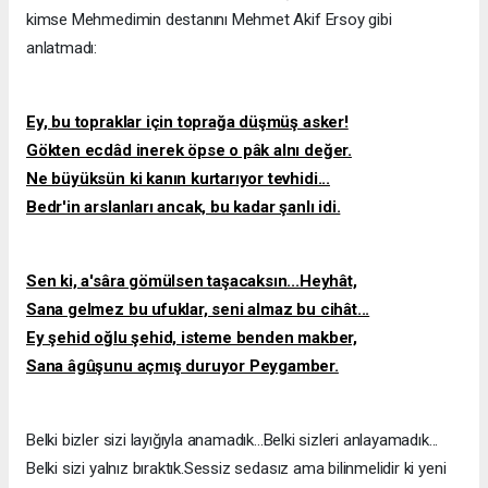
kimse Mehmedimin destanını Mehmet Akif Ersoy gibi
anlatmadı:
Ey, bu topraklar için toprağa düşmüş asker!
Gökten ecdâd inerek öpse o pâk alnı değer.
Ne büyüksün ki kanın kurtarıyor tevhidi...
Bedr'in arslanları ancak, bu kadar şanlı idi.
Sen ki, a'sâra gömülsen taşacaksın...Heyhât,
Sana gelmez bu ufuklar, seni almaz bu cihât...
Ey şehid oğlu şehid, isteme benden makber,
Sana âgûşunu açmış duruyor Peygamber.
Belki bizler sizi layığıyla anamadık...Belki sizleri anlayamadık...
Belki sizi yalnız bıraktık.Sessiz sedasız ama bilinmelidir ki yeni