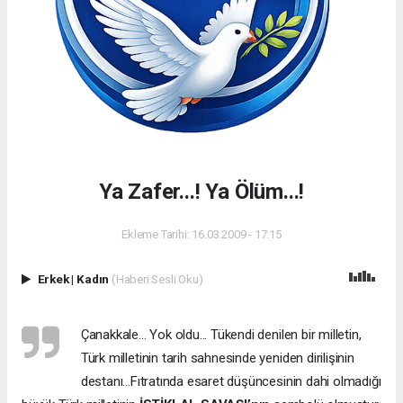
Ya Zafer...! Ya Ölüm...!
Ekleme Tarihi: 16.03.2009 - 17:15
Erkek
|
Kadın
(Haberi Sesli Oku)
Çanakkale... Yok oldu... Tükendi denilen bir milletin,
Türk milletinin tarih sahnesinde yeniden dirilişinin
destanı...Fıtratında esaret düşüncesinin dahi olmadığı