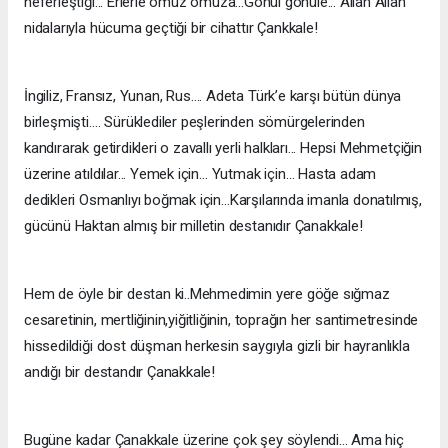
neferleştiği... Erlerle omuz omuza...Gönül gönüle... Allah Allah
nidalarıyla hücuma geçtiği bir cihattır Çankkale!
İngiliz, Fransız, Yunan, Rus…. Adeta Türk’e karşı bütün dünya
birleşmişti…. Sürüklediler peşlerinden sömürgelerinden
kandırarak getirdikleri o zavallı yerli halkları... Hepsi Mehmetçiğin
üzerine atıldılar... Yemek için… Yutmak için… Hasta adam
dedikleri Osmanlıyı boğmak için…Karşılarında imanla donatılmış,
gücünü Haktan almış bir milletin destanıdır Çanakkale!
Hem de öyle bir destan ki..Mehmedimin yere göğe sığmaz
cesaretinin, mertliğinin,yiğitliğinin, toprağın her santimetresinde
hissedildiği dost düşman herkesin saygıyla gizli bir hayranlıkla
andığı bir destandır Çanakkale!
Bugüne kadar Çanakkale üzerine çok şey söylendi... Ama hiç