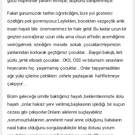
gücü nispetinde yardım etmiştir, düşkünü sahiplenmiştir.
Fakat günümüzde tarihin öğreticiliğini, bize yol gösterici
özelliğini pek göremiyoruz.Leylekten, böcekten vazgeçtik artık
insan hayatı bile önemsenmez bir hale geldi .Bu kadar uzun bir
girişten sonra(biraz uzun oldu ama olsun affedin acemiliğime
verin)gelmek istediğim mesele sokak çocukları.Hepimizin
yanlarından korkarak geçtiğimiz çocuklar…..Baygın bakışlı, kirli
yüzlü ,yırtık elbiseli çocuklar….OKS, ÖSS ve bilumum sınavların
heyecanını hiç yaşamamış çocuklar…..Onlar taşıyamadıkları
ağır yükü içlerine çektikleri zehirle paylaşarak hafifletmeye
çalışıyor…..
Bizim geleceğe ümitle baktığımız hayatı ,beklentilerimizle dolu
hayatı ,onlar haksız yere verilmiş,başkasının işlediği bir suçun
cezası gibi çekiyorlar.Onların ailelerini suçlayabiliriz
,sorumsuzluklarının ,annelerin nasıl anne olduğunu, babaların
nasıl baba olduğunu sorgulayabilir,bir kitap dolusu yorum