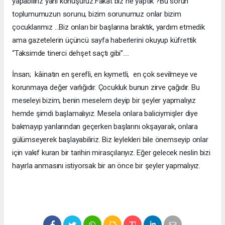
yapabiliriz yani konuşuruz.Fakat biz ne yaptık ?Bu sorun
toplumumuzun sorunu, bizim sorunumuz onlar bizim
çocuklarımız …Biz onları bir başlarına bıraktık, yardım etmedik
ama gazetelerin üçüncü sayfa haberlerini okuyup küfrettik
“Taksimde tinerci dehşet saçtı gibi”….
İnsan; kâinatın en şerefli, en kıymetli, en çok sevilmeye ve
korunmaya değer varlığıdır. Çocukluk bunun zirve çağıdır. Bu
meseleyi bizim, benin meselem deyip bir şeyler yapmalıyız
hemde şimdi başlamalıyız. Mesela onlara baliciymişler diye
bakmayıp yanlarından geçerken başlarını okşayarak, onlara
gülümseyerek başlayabiliriz. Biz leylekleri bile önemseyip onlar
için vakıf kuran bir tarihin mirasçılarıyız. Eğer gelecek neslin bizi
hayırla anmasını istiyorsak bir an önce bir şeyler yapmalıyız.