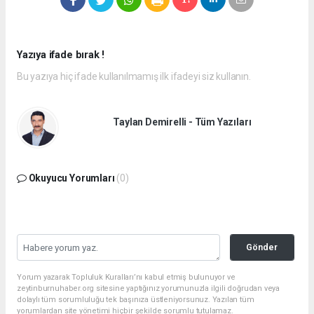
Yazıya ifade bırak !
Bu yazıya hiç ifade kullanılmamış ilk ifadeyi siz kullanın.
Taylan Demirelli - Tüm Yazıları
Okuyucu Yorumları
(0)
Gönder
Yorum yazarak Topluluk Kuralları’nı kabul etmiş bulunuyor ve
zeytinburnuhaber.org sitesine yaptığınız yorumunuzla ilgili doğrudan veya
dolaylı tüm sorumluluğu tek başınıza üstleniyorsunuz. Yazılan tüm
yorumlardan site yönetimi hiçbir şekilde sorumlu tutulamaz.