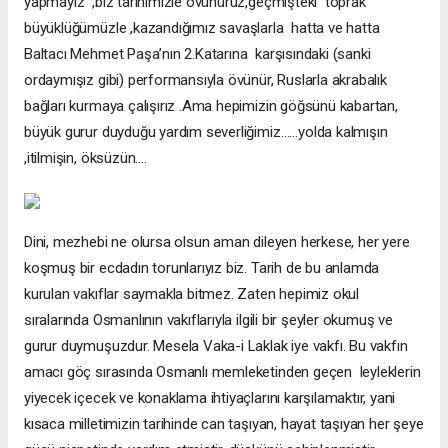
yapmayız ,biz tarihimizle övünürüz,geçmişteki toprak
büyüklüğümüzle ,kazandığımız savaşlarla hatta ve hatta
Baltacı Mehmet Paşa’nın 2.Katarına karşısındaki (sanki
ordaymışız gibi) performansıyla övünür, Ruslarla akrabalık
bağları kurmaya çalışırız .Ama hepimizin göğsünü kabartan,
büyük gurur duyduğu yardım severliğimiz……yolda kalmışın
,itilmişin, öksüzün….
Dini, mezhebi ne olursa olsun aman dileyen herkese, her yere
koşmuş bir ecdadın torunlarıyız biz. Tarih de bu anlamda
kurulan vakıflar saymakla bitmez. Zaten hepimiz okul
sıralarında Osmanlının vakıflarıyla ilgili bir şeyler okumuş ve
gurur duymuşuzdur. Mesela Vaka-i Laklak iye vakfı. Bu vakfın
amacı göç sırasında Osmanlı memleketinden geçen leyleklerin
yiyecek içecek ve konaklama ihtiyaçlarını karşılamaktır, yani
kısaca milletimizin tarihinde can taşıyan, hayat taşıyan her şeye