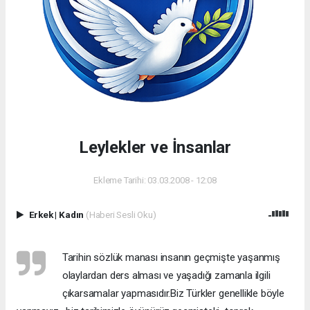
Leylekler ve İnsanlar
Ekleme Tarihi: 03.03.2008 - 12:08
Erkek
|
Kadın
(Haberi Sesli Oku)
Tarihin sözlük manası insanın geçmişte yaşanmış
olaylardan ders alması ve yaşadığı zamanla ilgili
çıkarsamalar yapmasıdır.Biz Türkler genellikle böyle