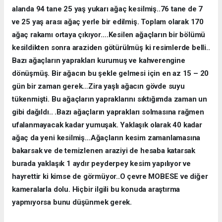
alanda 94 tane 25 yaş yukarı ağaç kesilmiş..76 tane de 7
ve 25 yaş arası ağaç yerle bir edilmiş. Toplam olarak 170
ağaç rakamı ortaya çıkıyor….Kesilen ağaçların bir bölümü
kesildikten sonra araziden götürülmüş ki resimlerde belli..
Bazı ağaçların yaprakları kurumuş ve kahverengine
dönüşmüş. Bir ağacın bu şekle gelmesi için en az 15 – 20
gün bir zaman gerek…Zira yaşlı ağacın gövde suyu
tükenmişti. Bu ağaçların yapraklarını sıktığımda zaman un
gibi dağıldı.. .Bazı ağaçların yaprakları solmasına rağmen
ufalanmayacak kadar yumuşak. Yaklaşık olarak 40 kadar
ağaç da yeni kesilmiş…Ağaçların kesim zamanlamasına
bakarsak ve de temizlenen araziyi de hesaba katarsak
burada yaklaşık 1 aydır peyderpey kesim yapılıyor ve
hayrettir ki kimse de görmüyor..O çevre MOBESE ve diğer
kameralarla dolu. Hiçbir ilgili bu konuda araştırma
yapmıyorsa bunu düşünmek gerek.