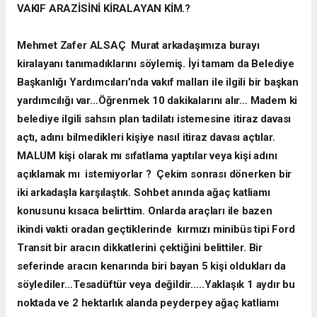
VAKIF ARAZİSİNİ KİRALAYAN KİM.?
Mehmet Zafer ALSAÇ Murat arkadaşımıza burayı
kiralayanı tanımadıklarını söylemiş. İyi tamam da Belediye
Başkanlığı Yardımcıları’nda vakıf malları ile ilgili bir başkan
yardımcılığı var…Öğrenmek 10 dakikalarını alır… Madem ki
belediye ilgili sahsın plan tadilatı istemesine itiraz davası
açtı, adını bilmedikleri kişiye nasıl itiraz davası açtılar.
MALUM kişi olarak mı sıfatlama yaptılar veya kişi adını
açıklamak mı istemiyorlar ? Çekim sonrası dönerken bir
iki arkadaşla karşılaştık. Sohbet anında ağaç katliamı
konusunu kısaca belirttim. Onlarda araçları ile bazen
ikindi vakti oradan geçtiklerinde kırmızı minibüs tipi Ford
Transit bir aracın dikkatlerini çektiğini belittiler. Bir
seferinde aracın kenarında biri bayan 5 kişi oldukları da
söylediler…Tesadüftür veya değildir…..Yaklaşık 1 aydır bu
noktada ve 2 hektarlık alanda peyderpey ağaç katliamı