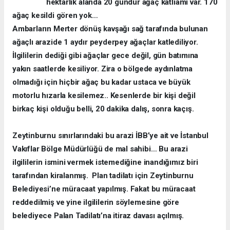
hektarlık alanda 20 gündür ağaç katliamı var. 170
ağaç kesildi gören yok…
Ambarların Merter dönüş kavşağı sağ tarafında bulunan
ağaçlı arazide 1 aydır peyderpey ağaçlar katlediliyor.
İlgililerin dediği gibi ağaçlar gece değil, gün batımına
yakın saatlerde kesiliyor. Zira o bölgede aydınlatma
olmadığı için hiçbir ağaç bu kadar ustaca ve büyük
motorlu hızarla kesilemez.. Kesenlerde bir kişi değil
birkaç kişi olduğu belli, 20 dakika dalış, sonra kaçış.
Zeytinburnu sınırlarındaki bu arazi İBB’ye ait ve İstanbul
Vakıflar Bölge Müdürlüğü de mal sahibi… Bu arazi
ilgililerin ismini vermek istemediğine inandığımız biri
tarafından kiralanmış. Plan tadilatı için Zeytinburnu
Belediyesi’ne müracaat yapılmış. Fakat bu müracaat
reddedilmiş ve yine ilgililerin söylemesine göre
belediyece Palan Tadilatı’na itiraz davası açılmış.