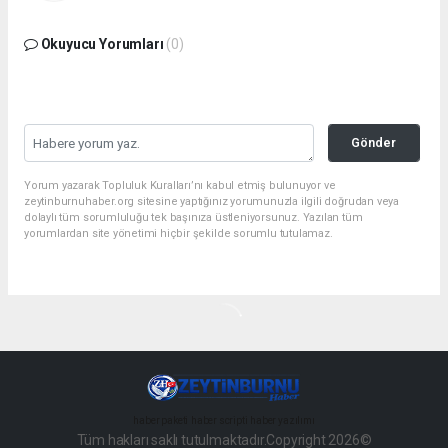
Okuyucu Yorumları
(0)
Gönder
Yorum yazarak Topluluk Kuralları’nı kabul etmiş bulunuyor ve
zeytinburnuhaber.org sitesine yaptığınız yorumunuzla ilgili doğrudan veya
dolaylı tüm sorumluluğu tek başınıza üstleniyorsunuz. Yazılan tüm
yorumlardan site yönetimi hiçbir şekilde sorumlu tutulamaz.
haber paketi
haber scripti
haber yazılımı
Tüm hakları saklı tutulmaktadır.Copyright 2026©