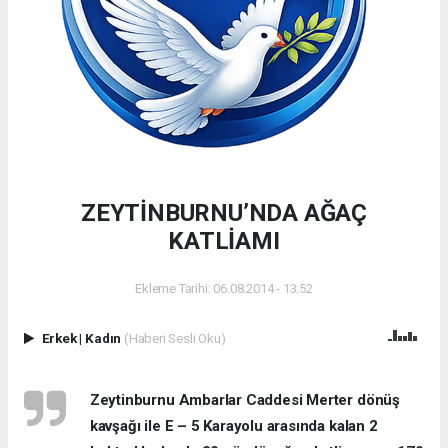
ZEYTİNBURNU’NDA AĞAÇ
KATLİAMI
Ekleme Tarihi: 06.08.2014 - 13:52
Erkek
|
Kadın
(Haberi Sesli Oku)
Zeytinburnu Ambarlar Caddesi Merter dönüş
kavşağı ile E – 5 Karayolu arasında kalan 2