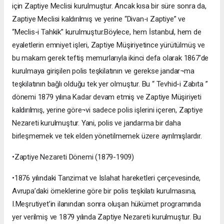
için Zaptiye Meclisi kurulmuştur. Ancak kısa bir süre sonra da,
Zaptiye Meclisi kaldırılmış ve yerine “Divan-ı Zaptiye” ve
“Meclis-i Tahkik” kurulmuştur.Böylece, hem İstanbul, hem de
eyaletlerin emniyet işleri, Zaptiye Müşiriyetince yürütülmüş ve
bu makam gerek teftiş memurlarıyla ikinci defa olarak 1867’de
kurulmaya girişilen polis teşkilatının ve gerekse jandar¬ma
teşkilatının bağlı olduğu tek yer olmuştur. Bu “ Tevhid-i Zabıta ”
dönemi 1879 yılına Kadar devam etmiş ve Zaptiye Müşiriyeti
kaldırılmış, yerine göre¬vi sadece polis işlerini içeren, Zaptiye
Nezareti kurulmuştur. Yani, polis ve jandarma bir daha
birleşmemek ve tek elden yönetilmemek üzere ayrılmışlardır.
•Zaptiye Nezareti Dönemi (1879-1909)
•1876 yılındaki Tanzimat ve Islahat hareketleri çerçevesinde,
Avrupa’daki örneklerine göre bir polis teşkilatı kurulmasına,
I.Meşrutiyet’in ilanından sonra oluşan hükümet programında
yer verilmiş ve 1879 yılında Zaptiye Nezareti kurulmuştur. Bu