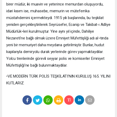
birer müdür, iki muavin ve yeterince memurdan oluşuyordu,
idari kısım ise, muhasebe, memurin ve müteferrika
müstahdemini içermekteydi. 1915 yılı başlarında, bu teşkilat
yeniden gerçekleştirilerek Seyrüsefer, Ecanip ve Takibat-ı Adliye
Müdürlük¬leri kurulmuştur. Yine aynı yıl içinde, Dahiliye
Nezareti’ne bağlı olmak üzere Emniyet Müfettişliği adı al¬tında
yeni bir memuriyet daha meydana getirilmiştir. Bunlar, hudut
kapılarıyla demiryolu durak yerlerinde görev yapmaktaydılar.
Yolcu trenlerinde görevli seyyar polis ve komiserler Emniyet
Müfettişliği’ne bağlı bulunmaktaydılar.
•VE MODERN TÜRK POLİS TEŞKİLATI’NIN KURULUŞ 165. YILINI
KUTLARIZ.