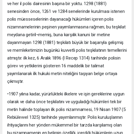
ve her il polis dairesinin başına bir yoktu. 1298 (1881)
senesinden önce, 1261 ve 1284 senelerinde kurulması istenen
polis müesseselerinin dayanacağı hükümleri içeren polis
nizamnamelerinin peşinen yayımlanmasına rağmen; bu teşkilat
meydana getiril¬memiş, buna karşılık kanuni bir metine
dayanmayan 1298 (1881) teşkilatı büyük bir başarıyla gelişmiş
ve memleketimizin bugünkü kuvvetli polis teşkilatının temellerini
atmıştır. ilk kez, 6 Aralık 1896 (l Recep 1314) tarihinde polisin
görev ve yetkilerini gösteren 16 maddelik bir talimat
yayımlanarak ilk hukuki metin niteliğini taşıyan belge ortaya
çıkmıştır.
•1907 yılına kadar, yürürlükteki ilkelere ve işin gereklerine uygun
olarak ve daha önce teşkilatını ve uyguladığı hükümleri tek bir
metin halinde toplayan ilk polis nizamnamesi, 19 Nisan 1907 (5
Rebiülevvel 1325) tarihinde yayımlanmıştır. Polis kuruluşlarının
ihtiyaçlarını her yönden mükemmel bir tarzda karşılamış olan
bu nizamnamenin en belirgin özelliği, içerdiği hükümlerin uzun