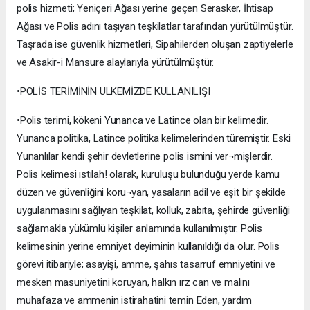
polis hizmeti; Yeniçeri Ağası yerine geçen Serasker, İhtisap
Ağası ve Polis adını taşıyan teşkilatlar tarafından yürütülmüştür.
Taşrada ise güvenlik hizmetleri, Sipahilerden oluşan zaptiyelerle
ve Asakir-i Mansure alaylarıyla yürütülmüştür.
•POLİS TERİMİNİN ÜLKEMİZDE KULLANILIŞI
•Polis terimi, kökeni Yunanca ve Latince olan bir kelimedir.
Yunanca politika, Latince politika kelimelerinden türemiştir. Eski
Yunanlılar kendi şehir devletlerine polis ismini ver¬mişlerdir.
Polis kelimesi ıstılah! olarak, kuruluşu bulunduğu yerde kamu
düzen ve güvenliğini koru¬yan, yasaların adil ve eşit bir şekilde
uygulanmasını sağlıyan teşkilat, kolluk, zabıta, şehirde güvenliği
sağlamakla yükümlü kişiler anlamında kullanılmıştır. Polis
kelimesinin yerine emniyet deyiminin kullanıldığı da olur. Polis
görevi itibariyle; asayişi, amme, şahıs tasarruf emniyetini ve
mesken masuniyetini koruyan, halkın ırz can ve malını
muhafaza ve ammenin istirahatini temin Eden, yardım