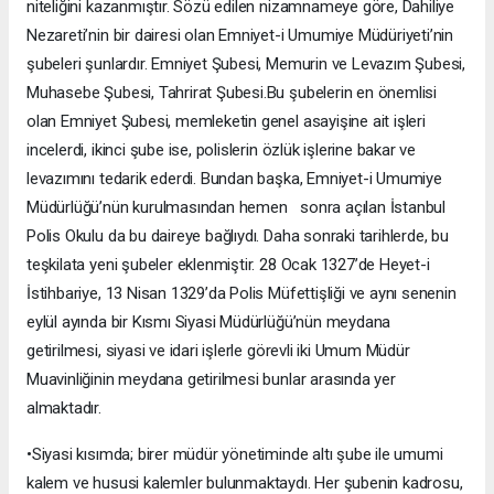
niteliğini kazanmıştır. Sözü edilen nizamnameye göre, Dahiliye
Nezareti’nin bir dairesi olan Emniyet-i Umumiye Müdüriyeti’nin
şubeleri şunlardır. Emniyet Şubesi, Memurin ve Levazım Şubesi,
Muhasebe Şubesi, Tahrirat Şubesi.Bu şubelerin en önemlisi
olan Emniyet Şubesi, memleketin genel asayişine ait işleri
incelerdi, ikinci şube ise, polislerin özlük işlerine bakar ve
levazımını tedarik ederdi. Bundan başka, Emniyet-i Umumiye
Müdürlüğü’nün kurulmasından hemen sonra açılan İstanbul
Polis Okulu da bu daireye bağlıydı. Daha sonraki tarihlerde, bu
teşkilata yeni şubeler eklenmiştir. 28 Ocak 1327’de Heyet-i
İstihbariye, 13 Nisan 1329’da Polis Müfettişliği ve aynı senenin
eylül ayında bir Kısmı Siyasi Müdürlüğü’nün meydana
getirilmesi, siyasi ve idari işlerle görevli iki Umum Müdür
Muavinliğinin meydana getirilmesi bunlar arasında yer
almaktadır.
•Siyasi kısımda; birer müdür yönetiminde altı şube ile umumi
kalem ve hususi kalemler bulunmaktaydı. Her şubenin kadrosu,