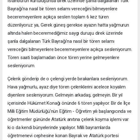
İstanbul'un kurtuluşunda direk üzerinde şanla dalgalanan Türk
Bayrağı'na nasıl bir tören selamı vereceğini bilmeyenlere
beceremeyenlere açıkça seslen toplam 6 kez türen
düzenliyoruz ya, Gerek güneş gerekse ayazın hatta yağmurun
altında halen beceremediğimiz saygı duruşu direk üzerinde
şanla dalgalanan Türk Bayrağı'na nasıl bir tören selamı
vereceğini bilmeyenlere beceremeyenlere açıkça sesleniyorum.
Tören saati başlamadan önce tören yerine gelmeyenlere
sesleniyorum.
Çelenk gönderip de o çelengi yerde bırakanlara sesleniyorum.
Hava yağmurlu, ayaz diye tören çelenklerini acelece koyalım
diyenlere sesleniyorum. Gelmeyin arkadaş; gelmeyin. Bir yıl
içerisinde Hükümet Konağı önünde 6 tören yapılıyor. Bir de İlçe
Milli Eğitim Müdürlüğü'nün Eğitim - Öğretim yılı başlangıcında ve
öğretmenler gününde Atatürk anıtına çelenk koyma işlemi var
ki o da kendi bünyelerinde yapılıyor. Milli bayramlarda
öğretmenevi cephesine konan Bayrak ve Atatürk portesi