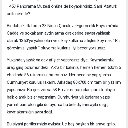
1453 Panorama Müzesi önüne de koyabilirdiniz. Sahi; Atatürk
anıtı nerede?
Bir daha ki ilk tören 23 Nisan Çocuk ve Egemenlik Bayramı'nda.
Cadde ve sokakların aydınlatma direklerine sayısı yaklaşık
olarak 1350'ye yakın olan ve dikey kutlama afişleri koymak " Biz
görevimizi yaptık " oluyorsa kutlarız. İyi beceriyorsunuz.
Yukarıda yazdık ya dev afişler yaptırdınız diye. Kaymakamlık
araç giriş bölümündeki TAK'a bir bakınız, hemen hemen 60x135
ebadında 86 rakamını görürsünüz. Her sene bir yapıştırma.
Cumhuriyet kuruluş rakamı. Arkadaş 80x700 cm tam bir yazılım
yapsanıza. Bu çok zorsa 58 Bulvar esnafından para toplayıp
halk olarak bizler yaptıralım. Cumhuriyet yılı kutlama yazısı
yamalı pantolon gibi duruyorsa bu belediyenin ayıbı değil,
kaymakamlığın ayıbı değil.
Bu siyasi partilerimizin ayıbıdır. Üç beş başkan bir araya gelip,