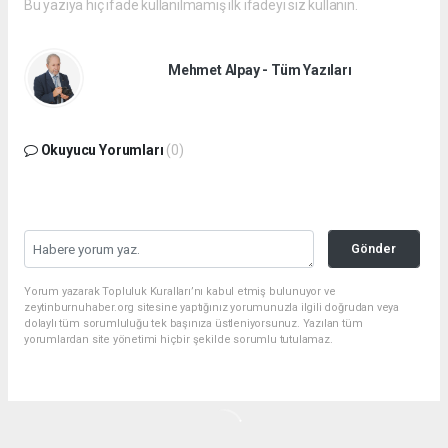
Bu yazıya hiç ifade kullanılmamış ilk ifadeyi siz kullanın.
Mehmet Alpay - Tüm Yazıları
Okuyucu Yorumları
(0)
Gönder
Yorum yazarak Topluluk Kuralları’nı kabul etmiş bulunuyor ve
zeytinburnuhaber.org sitesine yaptığınız yorumunuzla ilgili doğrudan veya
dolaylı tüm sorumluluğu tek başınıza üstleniyorsunuz. Yazılan tüm
yorumlardan site yönetimi hiçbir şekilde sorumlu tutulamaz.