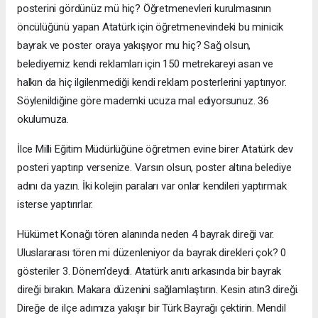
posterini gördünüz mü hiç? Öğretmenevleri kurulmasının
öncülüğünü yapan Atatürk için öğretmenevindeki bu minicik
bayrak ve poster oraya yakışıyor mu hiç? Sağ olsun,
belediyemiz kendi reklamları için 150 metrekareyi asan ve
halkın da hiç ilgilenmediği kendi reklam posterlerini yaptırıyor.
Söylenildiğine göre mademki ucuza mal ediyorsunuz. 36
okulumuza.
İlce Milli Eğitim Müdürlüğüne öğretmen evine birer Atatürk dev
posteri yaptırıp versenize. Varsın olsun, poster altına belediye
adını da yazın. İki kolejin paraları var onlar kendileri yaptırmak
isterse yaptırırlar.
Hükümet Konağı tören alanında neden 4 bayrak direği var.
Uluslararası tören mi düzenleniyor da bayrak direkleri çok? 0
gösteriler 3. Dönem'deydi. Atatürk anıtı arkasında bir bayrak
direği bırakın. Makara düzenini sağlamlaştırın. Kesin atın3 direği.
Direğe de ilçe adımıza yakışır bir Türk Bayrağı çektirin. Mendil