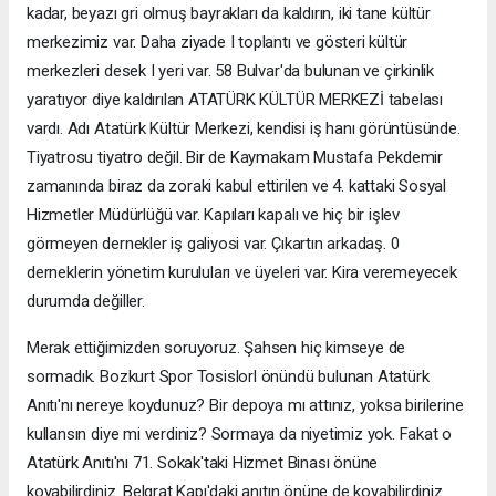
kadar, beyazı gri olmuş bayrakları da kaldırın, iki tane kültür
merkezimiz var. Daha ziyade I toplantı ve gösteri kültür
merkezleri desek I yeri var. 58 Bulvar'da bulunan ve çirkinlik
yaratıyor diye kaldırılan ATATÜRK KÜLTÜR MERKEZİ tabelası
vardı. Adı Atatürk Kültür Merkezi, kendisi iş hanı görüntüsünde.
Tiyatrosu tiyatro değil. Bir de Kaymakam Mustafa Pekdemir
zamanında biraz da zoraki kabul ettirilen ve 4. kattaki Sosyal
Hizmetler Müdürlüğü var. Kapıları kapalı ve hiç bir işlev
görmeyen dernekler iş galiyosi var. Çıkartın arkadaş. 0
derneklerin yönetim kuruluları ve üyeleri var. Kira veremeyecek
durumda değiller.
Merak ettiğimizden soruyoruz. Şahsen hiç kimseye de
sormadık. Bozkurt Spor Tosislorl önündü bulunan Atatürk
Anıtı'nı nereye koydunuz? Bir depoya mı attınız, yoksa birilerine
kullansın diye mi verdiniz? Sormaya da niyetimiz yok. Fakat o
Atatürk Anıtı'nı 71. Sokak'taki Hizmet Binası önüne
koyabilirdiniz. Belgrat Kapı'daki anıtın önüne de koyabilirdiniz.