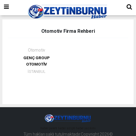
Otomotiv Firma Rehberi
Otomotiv
GENÇ GROUP
OTOMOTİV
İSTANBUL
haber paketi
haber scripti
haber yazılımı
Tüm hakları saklı tutulmaktadır.Copyright 2026©