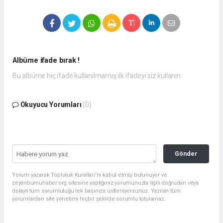
Albüme ifade bırak !
Bu albüme hiç ifade kullanılmamış ilk ifadeyi siz kullanın.
Okuyucu Yorumları
(0)
Gönder
Yorum yazarak Topluluk Kuralları’nı kabul etmiş bulunuyor ve
zeytinburnuhaber.org sitesine yaptığınız yorumunuzla ilgili doğrudan veya
dolaylı tüm sorumluluğu tek başınıza üstleniyorsunuz. Yazılan tüm
yorumlardan site yönetimi hiçbir şekilde sorumlu tutulamaz.