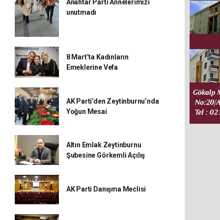
Anahtar Parti Annelerimizi
unutmadı
8 Mart’ta Kadınların
Emeklerine Vefa
AK Parti’den Zeytinburnu’nda
Yoğun Mesai
Altın Emlak Zeytinburnu
Şubesine Görkemli Açılış
AK Parti Danışma Meclisi