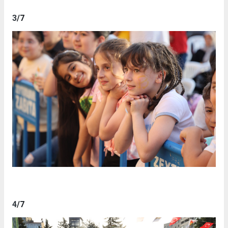
3
/7
4
/7