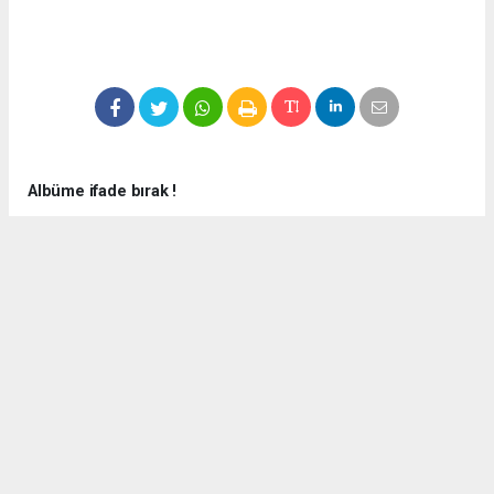
Albüme ifade bırak !
Bu albüme hiç ifade kullanılmamış ilk ifadeyi siz kullanın.
Okuyucu Yorumları
(0)
Gönder
Yorum yazarak Topluluk Kuralları’nı kabul etmiş bulunuyor ve
zeytinburnuhaber.org sitesine yaptığınız yorumunuzla ilgili doğrudan veya
dolaylı tüm sorumluluğu tek başınıza üstleniyorsunuz. Yazılan tüm