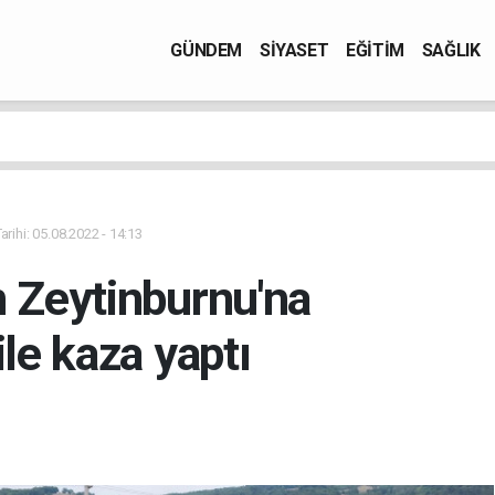
GÜNDEM
SİYASET
EĞİTİM
SAĞLIK
rihi: 05.08.2022 - 14:13
n Zeytinburnu'na
le kaza yaptı