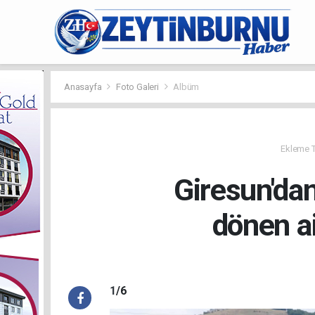
Anasayfa
Foto Galeri
Albüm
Ekleme Ta
Giresun'da
dönen ai
1
/6