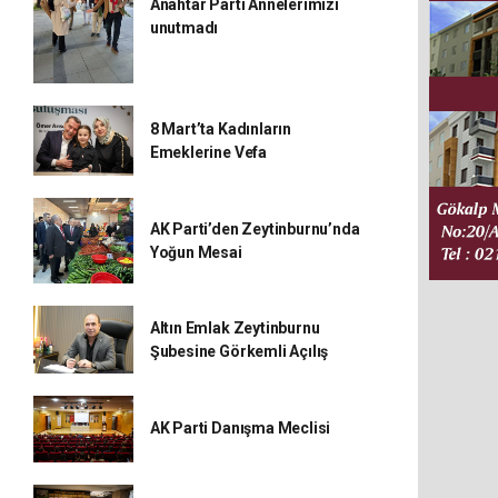
Anahtar Parti Annelerimizi
unutmadı
8 Mart’ta Kadınların
Emeklerine Vefa
AK Parti’den Zeytinburnu’nda
Yoğun Mesai
Altın Emlak Zeytinburnu
Şubesine Görkemli Açılış
AK Parti Danışma Meclisi