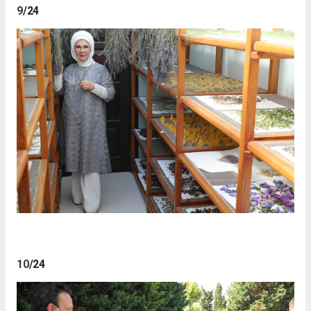
9
/24
10
/24