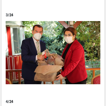
3
/24
4
/24