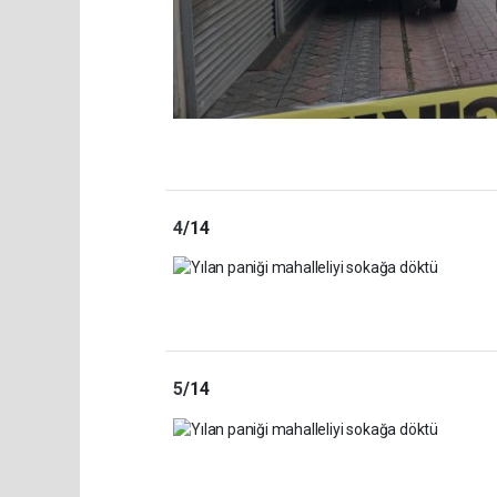
4
/14
5
/14