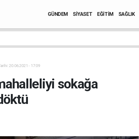
GÜNDEM
SİYASET
EĞİTİM
SAĞLIK
rihi: 20.06.2021 - 17:09
mahalleliyi sokağa
döktü