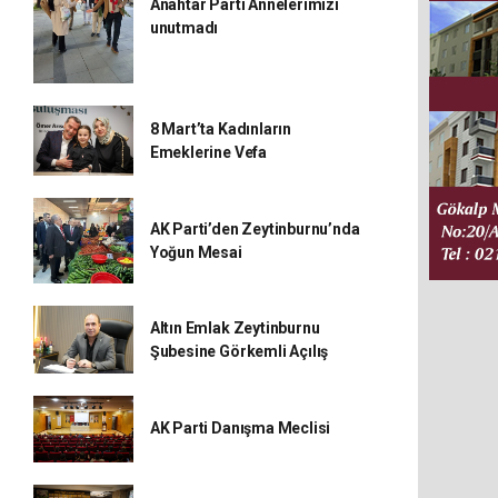
Anahtar Parti Annelerimizi
unutmadı
8 Mart’ta Kadınların
Emeklerine Vefa
AK Parti’den Zeytinburnu’nda
Yoğun Mesai
Altın Emlak Zeytinburnu
Şubesine Görkemli Açılış
AK Parti Danışma Meclisi