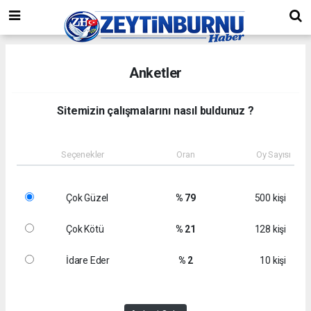
Anketler
Sitemizin çalışmalarını nasıl buldunuz ?
Seçenekler
Oran
Oy Sayısı
Çok Güzel
% 79
500 kişi
Çok Kötü
% 21
128 kişi
İdare Eder
% 2
10 kişi