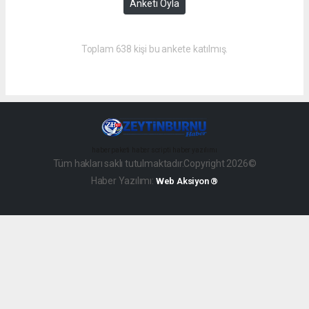
Anketi Oyla
Toplam 638 kişi bu ankete katılmış.
haber paketi
haber scripti
haber yazılımı
Tüm hakları saklı tutulmaktadır.Copyright 2026©
Haber Yazılımı:
Web Aksiyon ®